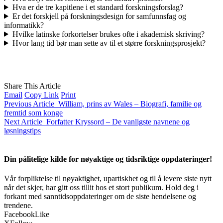
Hva er de tre kapitlene i et standard forskningsforslag?
Er det forskjell på forskningsdesign for samfunnsfag og
informatikk?
Hvilke latinske forkortelser brukes ofte i akademisk skriving?
Hvor lang tid bør man sette av til et større forskningsprosjekt?
Share This Article
Email
Copy Link
Print
Previous Article
William, prins av Wales – Biografi, familie og
fremtid som konge
Next Article
Forfatter Kryssord – De vanligste navnene og
løsningstips
Din pålitelige kilde for nøyaktige og tidsriktige oppdateringer!
Vår forpliktelse til nøyaktighet, upartiskhet og til å levere siste nytt
når det skjer, har gitt oss tillit hos et stort publikum. Hold deg i
forkant med sanntidsoppdateringer om de siste hendelsene og
trendene.
Facebook
Like