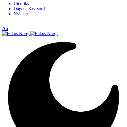
Utenriks
Dagens Kryssord
Nyheter
Aa