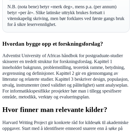
N.B. (nota bene) betyr «merk deg», mens p.a. (per annum)
betyr «per år». Slike latinske uttrykk brukes fortsatt i
vitenskapelig skriving, men bør forklares ved første gangs bruk
for å sikre leservennlighet.
Hvordan bygge opp et forskningsforslag?
Adventist University of Africas håndbok for postgraduate-studier
skisserer en tredelt struktur for forskningsforslag. Kapittel 1
inneholder bakgrunn, problemstilling, teoretisk ramme, betydning,
avgrensning og definisjoner. Kapittel 2 gir en gjennomgang av
litteratur og relaterte studier. Kapittel 3 beskriver design, populasjon,
utvalg, instrumenter (med validitet og pålitelighet) samt analyseplan.
For informatikkspesifikke prosjekter bør man i tillegg spesifisere
område, metodikk, verktøy og evalueringsplan.
Hvor finner man relevante kilder?
Harvard Writing Project gir konkrete råd for kildesøk til akademiske
oppgaver. Start med å identifisere emneord snarere enn å søke på