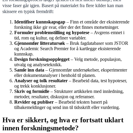
visse faser går igjen. Basert på materialet fra flere kilder kan man
skissere en typisk fremdrift:
Identifiser kunnskapsgap
– Finn et område der eksisterende
forskning ikke gir svar, eller der det finnes motsetninger.
Formuler problemstilling og hypotese
– Avgrens emnet i
tid, rom og kultur, og definer variabler.
Gjennomfør litteratursøk
– Bruk fagdatabaser som JSTOR
og Academic Search Premier for å kartlegge eksisterende
kunnskap.
Design forskningsopplegget
– Velg metode, populasjon,
utvalg og analyseteknikk.
Samle inn data
– Gjennomfør undersøkelser, eksperimenter
eller dokumentanalyser i henhold til planen.
Analyser og tolk resultater
– Bearbeid data, test hypoteser,
og trekk konklusjoner.
Skriv og formidle
– Strukturer artikkelen med innledning,
metoder, resultater, diskusjon og referanser.
Revider og publiser
– Bearbeid teksten basert på
tilbakemeldinger og send inn til tidsskrift eller vurdering.
Hva er sikkert, og hva er fortsatt uklart
innen forskningsmetode?