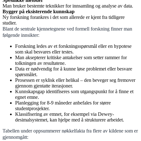
Spesifikke metoder
Man bruker bestemte teknikker for innsamling og analyse av data.
Bygger på eksisterende kunnskap
Ny forskning forankres i det som allerede er kjent fra tidligere
studier.
Blant de sentrale kjennetegnene ved formell forskning finner man
følgende innsikter:
Forskning ledes av et forskningsspørsmål eller en hypotese
som skal besvares eller testes.
Man aksepterer kritiske antakelser som setter rammer for
tolkningen av resultatene.
Data er nødvendig for å kunne løse problemet eller besvare
spørsmålet.
Prosessen er syklisk eller helikal – den beveger seg fremover
gjennom gjentatte iterasjoner.
Kunnskapsgap identifiseres som utgangspunkt for å finne et
egnet emne.
Planlegging for 8-9 måneder anbefales for større
studentprosjekter.
Klassifisering av emnet, for eksempel via Dewey-
desimalsystemet, kan hjelpe med å strukturere arbeidet.
Tabellen under oppsummerer nøkkelfakta fra flere av kildene som er
gjennomgått: