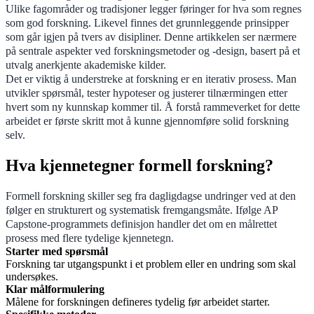
Ulike fagområder og tradisjoner legger føringer for hva som regnes
som god forskning. Likevel finnes det grunnleggende prinsipper
som går igjen på tvers av disipliner. Denne artikkelen ser nærmere
på sentrale aspekter ved forskningsmetoder og -design, basert på et
utvalg anerkjente akademiske kilder.
Det er viktig å understreke at forskning er en iterativ prosess. Man
utvikler spørsmål, tester hypoteser og justerer tilnærmingen etter
hvert som ny kunnskap kommer til. Å forstå rammeverket for dette
arbeidet er første skritt mot å kunne gjennomføre solid forskning
selv.
Hva kjennetegner formell forskning?
Formell forskning skiller seg fra dagligdagse undringer ved at den
følger en strukturert og systematisk fremgangsmåte. Ifølge AP
Capstone-programmets definisjon handler det om en målrettet
prosess med flere tydelige kjennetegn.
Starter med spørsmål
Forskning tar utgangspunkt i et problem eller en undring som skal
undersøkes.
Klar målformulering
Målene for forskningen defineres tydelig før arbeidet starter.