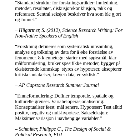
“Standard struktur for forskningsartikler: Innledning,
metoder, resultater, diskusjon/konklusjon, takk og
referanser. Sentral seksjon beskriver hva som ble gjort
og funnet.”
– Hilgartner, S. (2012), Science Research Writing: For
Non-Native Speakers of English
“Forskning defineres som systematisk innsamling,
analyse og tolkning av data for å øke forståelse av
fenomener. 8 kjennetegn: starter med spørsmål, klar
målformulering, bruker spesifikke metoder, bygger på
eksisterende kunnskap, styres av hypoteser, aksepterer
kritiske antakelser, krever data, er syklisk.”
– AP Capstone Research Summer Journal
“Emneformulering: Definer temporale, spatiale og
kulturelle grenser. Variabeloperasjonalisering:
Konseptualiser først, mål senere. Hypoteser: Test alltid
positiv, negativ og null-hypotese. Sakseleksjon:
Maksimer variasjon i uavhengige variabler.”
– Schmitter, Philippe C., The Design of Social &
Political Research, EUI