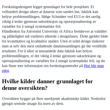
Forskningsdesignet legger grunnlaget for hele prosjektet. Et
velfundert design sikrer at dataene som samles inn, faktisk kan
belyse problemstillingen. Ifølge Schmitter ved EUI er det særlig
viktig å tenke gjennom sakseleksjon og operasjonalisering av
variabler for å unngå systematiske feil.
Håndboken fra Adventist University of Africa fremhever at validitet
og pålitelighet må vurderes allerede i designfasen. Dette gjelder både
for kvantitative og kvalitative studier. Uten et solid design risikerer
man at selv den mest omfattende datainnsamlingen gir lite verdifulle
resultater. For å sikre at innsamlede data faktisk kan belyse
problemstillingen, er det viktig å tenke gjennom sakseleksjon og
operasjonalisering av variabler for å unngå systematiske feil, og du
kan finne mer informasjon om forskningsmetoder på
Hur blir man
pilot
.
Hvilke kilder danner grunnlaget for
denne oversikten?
Oversikten bygger på flere anerkjente akademiske kilder. Nedenfor
gjengis sentrale utsagn fra noen av dem.