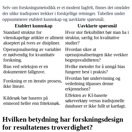
Selv om forskningsmetodikk er et modent fagfelt, finnes det områder
der ulike tradisjoner trekker i forskjellige retninger. Tabellen under
oppsummerer etablert kunnskap og uavklarte spørsmål.
Etablert kunnskap
Uavklarte spørsmål
Standard struktur for
Hvor stor fleksibilitet bør man ha i
vitenskapelige artikler er allment
struktur, særlig for kvalitative
akseptert på tvers av disipliner.
studier?
Operasjonalisering av variabler
Hvordan sikre at
er nødvendig for kvantitativ
operasjonaliseringen ikke svekker
forskning.
begrepsvaliditeten?
Bias ved seleksjon er en
Hvilke metoder for å unngå bias
dokumentert fallgruve.
fungerer best i praksis?
Hvordan bør undervisning og
Forskning er en iterativ prosess,
veiledning tilpasses denne
ikke lineær.
erkjennelsen?
Effekten av KI-baserte
Kildesøk bør baseres på
søkeverktøy versus tradisjonelle
emneord heller enn fritekstsøk.
databaser er ikke fullt ut kartlagt.
Hvilken betydning har forskningsdesign
for resultatenes troverdighet?