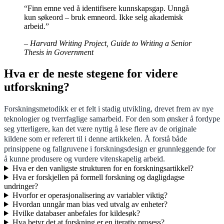
“Finn emne ved å identifisere kunnskapsgap. Unngå
kun søkeord – bruk emneord. Ikke selg akademisk
arbeid.”
– Harvard Writing Project, Guide to Writing a Senior
Thesis in Government
Hva er de neste stegene for videre
utforskning?
Forskningsmetodikk er et felt i stadig utvikling, drevet frem av nye
teknologier og tverrfaglige samarbeid. For den som ønsker å fordype
seg ytterligere, kan det være nyttig å lese flere av de originale
kildene som er referert til i denne artikkelen. Å forstå både
prinsippene og fallgruvene i forskningsdesign er grunnleggende for
å kunne produsere og vurdere vitenskapelig arbeid.
Hva er den vanligste strukturen for en forskningsartikkel?
Hva er forskjellen på formell forskning og dagligdagse
undringer?
Hvorfor er operasjonalisering av variabler viktig?
Hvordan unngår man bias ved utvalg av enheter?
Hvilke databaser anbefales for kildesøk?
Hva betyr det at forskning er en iterativ prosess?