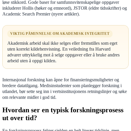
løse stikkord. Gode baser for samfunnsvitenskapelige oppgaver
inkluderer Hollis (bøker og emneord), JSTOR (eldre tidsskrifter) og
Academic Search Premier (nyere artikler).
VIKTIG PÅMINNELSE OM AKADEMISK INTEGRITET
Akademisk arbeid skal ikke selges eller fremstilles som eget
uten korrekt kildehenvisning. En veiledning fra Harvard
advarer uttrykkelig mot å selge oppgaver eller å bruke andres
arbeid uten å oppgi kilden.
Internasjonal forskning kan åpne for finansieringsmuligheter og
bredere datatilgang. Medisinstudenter som planlegger forskning i
utlandet, bør sette seg inn i vertsinstitusjonens retningslinjer og søke
om relevante midler i god tid.
Hvordan ser en typisk forskningsprosess
ut over tid?
En forskningsprosess følger sjelden en helt lineær tidslinje, men