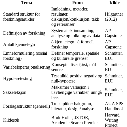
Tema
Funn
Kilde
Innledning, metoder,
Standard struktur for
resultater,
Hilgartner
forskningsartikler
diskusjon/konklusjon, takk
(2012)
og referanser
Systematisk innsamling,
AP
Definisjon av forskning
analyse og tolkning av data
Capstone
8 kjennetegn på formell
AP
Antall kjennetegn
forskning
Capstone
Emneformulering (sosial
Definer temporale, spatiale
Schmitter,
forskning)
og kulturelle grenser
EUI
Konseptualiser først, mål
Schmitter,
Variabeloperasjonalisering
senere
EUI
Test alltid positiv, negativ og
Schmitter,
Hypotesetesting
null-hypotese
EUI
Maksimer variasjon i
Schmitter,
Sakseleksjon
uavhengige variabler, unngå
EUI
bias
Tre kapitler: bakgrunn,
AUA SPS
Forslagsstruktur (generell)
litteratur, design/analyse
Handbook
Harvard
Bruk Hollis, JSTOR,
Kildesøk
Writing
Academic Search Premier
Project