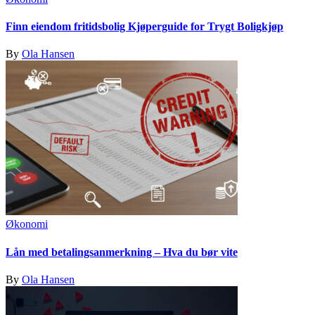
Finn eiendom fritidsbolig Kjøperguide for Trygt Boligkjøp
By
Ola Hansen
Økonomi
Lån med betalingsanmerkning – Hva du bør vite
By
Ola Hansen