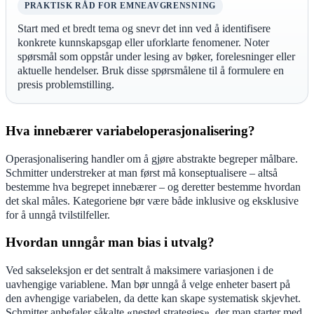
PRAKTISK RÅD FOR EMNEAVGRENSNING
Start med et bredt tema og snevr det inn ved å identifisere
konkrete kunnskapsgap eller uforklarte fenomener. Noter
spørsmål som oppstår under lesing av bøker, forelesninger eller
aktuelle hendelser. Bruk disse spørsmålene til å formulere en
presis problemstilling.
Hva innebærer variabeloperasjonalisering?
Operasjonalisering handler om å gjøre abstrakte begreper målbare.
Schmitter understreker at man først må konseptualisere – altså
bestemme hva begrepet innebærer – og deretter bestemme hvordan
det skal måles. Kategoriene bør være både inklusive og eksklusive
for å unngå tvilstilfeller.
Hvordan unngår man bias i utvalg?
Ved sakseleksjon er det sentralt å maksimere variasjonen i de
uavhengige variablene. Man bør unngå å velge enheter basert på
den avhengige variabelen, da dette kan skape systematisk skjevhet.
Schmitter anbefaler såkalte «nested strategies», der man starter med