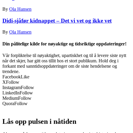
By
Ola Hansen
Didi-sjåfør kidnappet – Det vi vet og ikke vet
By
Ola Hansen
Din pålitelige kilde for nøyaktige og tidsriktige oppdateringer!
Vår forpliktelse til nøyaktighet, upartiskhet og til å levere siste nytt
når det skjer, har gitt oss tillit hos et stort publikum. Hold deg i
forkant med sanntidsoppdateringer om de siste hendelsene og
trendene.
Facebook
Like
X
Follow
Instagram
Follow
LinkedIn
Follow
Medium
Follow
Quora
Follow
Lås opp pulsen i nåtiden