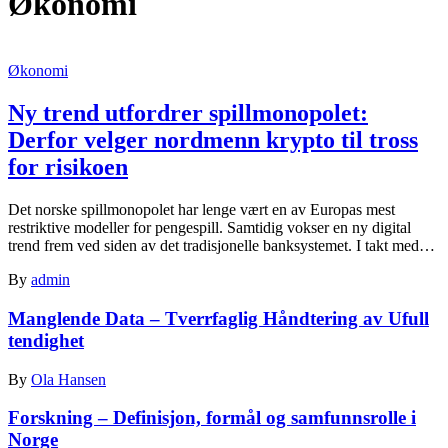
Økonomi
Økonomi
Ny trend utfordrer spillmonopolet:
Derfor velger nordmenn krypto til tross
for risikoen
Det norske spillmonopolet har lenge vært en av Europas mest
restriktive modeller for pengespill. Samtidig vokser en ny digital
trend frem ved siden av det tradisjonelle banksystemet. I takt med…
By
admin
Manglende Data – Tverrfaglig Håndtering av Ufull
tendighet
By
Ola Hansen
Forskning – Definisjon, formål og samfunnsrolle i
Norge