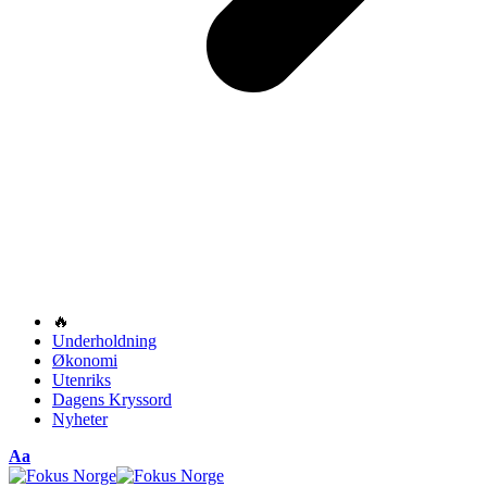
🔥
Underholdning
Økonomi
Utenriks
Dagens Kryssord
Nyheter
Font
Aa
Resizer