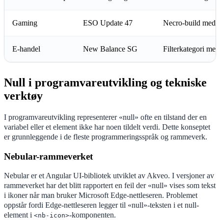
Gaming
ESO Update 47
Necro-build med nu
E-handel
New Balance SG
Filterkategori med
Null i programvareutvikling og tekniske
verktøy
I programvareutvikling representerer «null» ofte en tilstand der en
variabel eller et element ikke har noen tildelt verdi. Dette konseptet
er grunnleggende i de fleste programmeringsspråk og rammeverk.
Nebular-rammeverket
Nebular er et Angular UI-bibliotek utviklet av Akveo. I versjoner av
rammeverket har det blitt rapportert en feil der «null» vises som tekst
i ikoner når man bruker Microsoft Edge-nettleseren. Problemet
oppstår fordi Edge-nettleseren legger til «null»-teksten i et null-
element i
-komponenten.
<nb-icon>