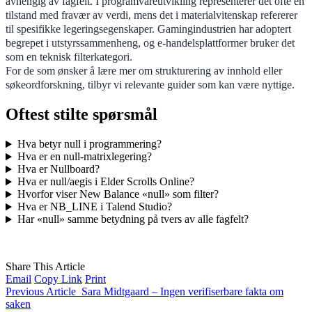
avhengig av fagfelt. I programvareutvikling representerer det ofte en
tilstand med fravær av verdi, mens det i materialvitenskap refererer
til spesifikke legeringsegenskaper. Gamingindustrien har adoptert
begrepet i utstyrssammenheng, og e-handelsplattformer bruker det
som en teknisk filterkategori.
For de som ønsker å lære mer om strukturering av innhold eller
søkeordforskning, tilbyr vi relevante guider som kan være nyttige.
Oftest stilte spørsmål
Hva betyr null i programmering?
Hva er en null-matrixlegering?
Hva er Nullboard?
Hva er null/aegis i Elder Scrolls Online?
Hvorfor viser New Balance «null» som filter?
Hva er NB_LINE i Talend Studio?
Har «null» samme betydning på tvers av alle fagfelt?
Share This Article
Email
Copy Link
Print
Previous Article
Sara Midtgaard – Ingen verifiserbare fakta om
saken