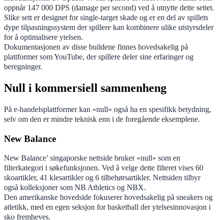
oppnår 147 000 DPS (damage per second) ved å utnytte dette settet.
Slike sett er designet for single-target skade og er en del av spillets
dype tilpasningssystem der spillere kan kombinere ulike utstyrsdeler
for å optimalisere ytelsen.
Dokumentasjonen av disse buildene finnes hovedsakelig på
plattformer som YouTube, der spillere deler sine erfaringer og
beregninger.
Null i kommersiell sammenheng
På e-handelsplattformer kan «null» også ha en spesifikk betydning,
selv om den er mindre teknisk enn i de foregående eksemplene.
New Balance
New Balance’ singaporske nettside bruker «null» som en
filterkategori i søkefunksjonen. Ved å velge dette filteret vises 60
skoartikler, 41 klesartikler og 6 tilbehørsartikler. Nettsiden tilbyr
også kolleksjoner som NB Athletics og NBX.
Den amerikanske hovedside fokuserer hovedsakelig på sneakers og
atletikk, med en egen seksjon for basketball der ytelsesinnovasjon i
sko fremheves.