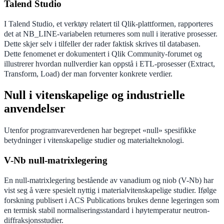
Talend Studio
I Talend Studio, et verktøy relatert til Qlik-plattformen, rapporteres
det at NB_LINE-variabelen returneres som null i iterative prosesser.
Dette skjer selv i tilfeller der rader faktisk skrives til databasen.
Dette fenomenet er dokumentert i Qlik Community-forumet og
illustrerer hvordan nullverdier kan oppstå i ETL-prosesser (Extract,
Transform, Load) der man forventer konkrete verdier.
Null i vitenskapelige og industrielle
anvendelser
Utenfor programvareverdenen har begrepet «null» spesifikke
betydninger i vitenskapelige studier og materialteknologi.
V-Nb null-matrixlegering
En null-matrixlegering bestående av vanadium og niob (V-Nb) har
vist seg å være spesielt nyttig i materialvitenskapelige studier. Ifølge
forskning publisert i ACS Publications brukes denne legeringen som
en termisk stabil normaliseringsstandard i høytemperatur neutron-
diffraksjonsstudier.