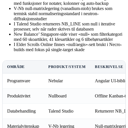
med funksjoner for notater, kolonner og auto-backup
V-Nb null-matrixlegering (vanadium-niob) brukes som
termisk stabil normaliseringsstandard i neutron-
diffraksjonsstudier
I Talend Studio returneres NB_LINE som null i iterative
prosesser, selv når rader skrives til databasen
New Balance’ Singapore-side viser «null» som filterkategori
med 60 skoartikler, 41 klesartikler og 6 tilbehørsartikler
I Elder Scrolls Online finnes «null/aegis»-sett brukt i Necro-
builds med fokus på single-target skade
OMRÅDE
PRODUKT/SYSTEM
BESKRIVELSE
Programvare
Nebular
Angular UI-biblio
Produktivitet
Nullboard
Offline Kanban-ta
Databehandling
Talend Studio
Returnerer NB_LIN
Materialvitenskap
V-Nb legering
Null-matrixlegering