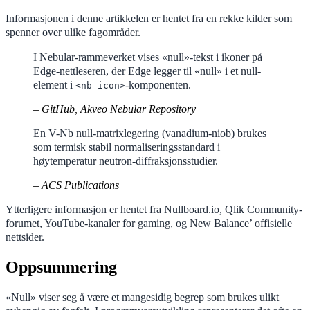
Informasjonen i denne artikkelen er hentet fra en rekke kilder som
spenner over ulike fagområder.
I Nebular-rammeverket vises «null»-tekst i ikoner på
Edge-nettleseren, der Edge legger til «null» i et null-
element i
-komponenten.
<nb-icon>
– GitHub, Akveo Nebular Repository
En V-Nb null-matrixlegering (vanadium-niob) brukes
som termisk stabil normaliseringsstandard i
høytemperatur neutron-diffraksjonsstudier.
– ACS Publications
Ytterligere informasjon er hentet fra Nullboard.io, Qlik Community-
forumet, YouTube-kanaler for gaming, og New Balance’ offisielle
nettsider.
Oppsummering
«Null» viser seg å være et mangesidig begrep som brukes ulikt