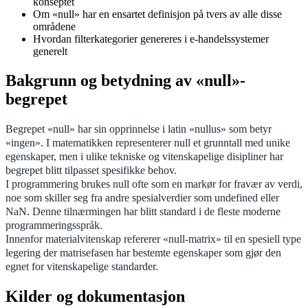
konseptet
Om «null» har en ensartet definisjon på tvers av alle disse
områdene
Hvordan filterkategorier genereres i e-handelssystemer
generelt
Bakgrunn og betydning av «null»-
begrepet
Begrepet «null» har sin opprinnelse i latin «nullus» som betyr
«ingen». I matematikken representerer null et grunntall med unike
egenskaper, men i ulike tekniske og vitenskapelige disipliner har
begrepet blitt tilpasset spesifikke behov.
I programmering brukes null ofte som en markør for fravær av verdi,
noe som skiller seg fra andre spesialverdier som undefined eller
NaN. Denne tilnærmingen har blitt standard i de fleste moderne
programmeringsspråk.
Innenfor materialvitenskap refererer «null-matrix» til en spesiell type
legering der matrisefasen har bestemte egenskaper som gjør den
egnet for vitenskapelige standarder.
Kilder og dokumentasjon