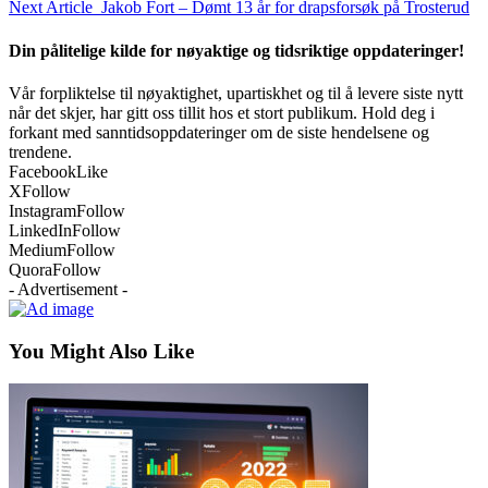
Next Article
Jakob Fort – Dømt 13 år for drapsforsøk på Trosterud
Din pålitelige kilde for nøyaktige og tidsriktige oppdateringer!
Vår forpliktelse til nøyaktighet, upartiskhet og til å levere siste nytt
når det skjer, har gitt oss tillit hos et stort publikum. Hold deg i
forkant med sanntidsoppdateringer om de siste hendelsene og
trendene.
Facebook
Like
X
Follow
Instagram
Follow
LinkedIn
Follow
Medium
Follow
Quora
Follow
- Advertisement -
You Might Also Like