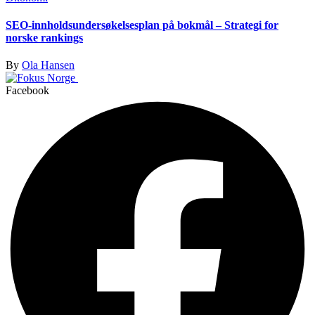
SEO-innholdsundersøkelsesplan på bokmål – Strategi for
norske rankings
By
Ola Hansen
Facebook