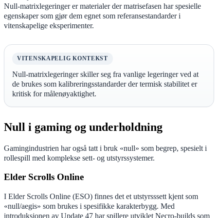
Null-matrixlegeringer er materialer der matrisefasen har spesielle
egenskaper som gjør dem egnet som referansestandarder i
vitenskapelige eksperimenter.
VITENSKAPELIG KONTEKST
Null-matrixlegeringer skiller seg fra vanlige legeringer ved at
de brukes som kalibreringsstandarder der termisk stabilitet er
kritisk for målenøyaktighet.
Null i gaming og underholdning
Gamingindustrien har også tatt i bruk «null» som begrep, spesielt i
rollespill med komplekse sett- og utstyrssystemer.
Elder Scrolls Online
I Elder Scrolls Online (ESO) finnes det et utstyrsssett kjent som
«null/aegis» som brukes i spesifikke karakterbygg. Med
introduksjonen av Update 47 har spillere utviklet Necro-builds som