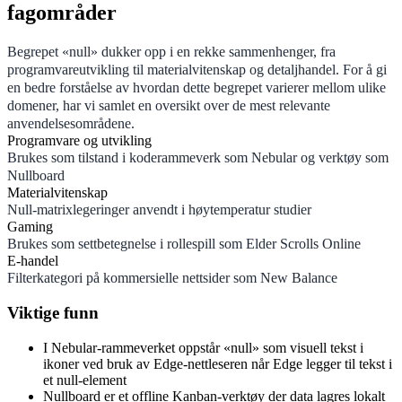
fagområder
Begrepet «null» dukker opp i en rekke sammenhenger, fra
programvareutvikling til materialvitenskap og detaljhandel. For å gi
en bedre forståelse av hvordan dette begrepet varierer mellom ulike
domener, har vi samlet en oversikt over de mest relevante
anvendelsesområdene.
Programvare og utvikling
Brukes som tilstand i koderammeverk som Nebular og verktøy som
Nullboard
Materialvitenskap
Null-matrixlegeringer anvendt i høytemperatur studier
Gaming
Brukes som settbetegnelse i rollespill som Elder Scrolls Online
E-handel
Filterkategori på kommersielle nettsider som New Balance
Viktige funn
I Nebular-rammeverket oppstår «null» som visuell tekst i
ikoner ved bruk av Edge-nettleseren når Edge legger til tekst i
et null-element
Nullboard er et offline Kanban-verktøy der data lagres lokalt