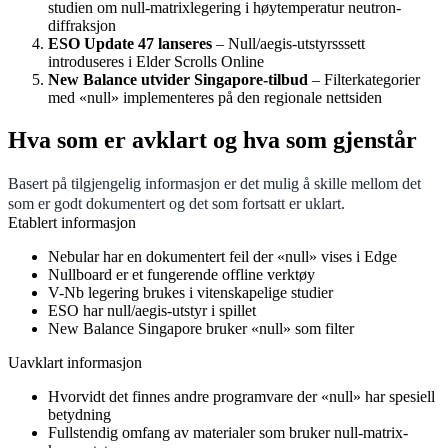
studien om null-matrixlegering i høytemperatur neutron-
diffraksjon
ESO Update 47 lanseres
– Null/aegis-utstyrsssett
introduseres i Elder Scrolls Online
New Balance utvider Singapore-tilbud
– Filterkategorier
med «null» implementeres på den regionale nettsiden
Hva som er avklart og hva som gjenstår
Basert på tilgjengelig informasjon er det mulig å skille mellom det
som er godt dokumentert og det som fortsatt er uklart.
Etablert informasjon
Nebular har en dokumentert feil der «null» vises i Edge
Nullboard er et fungerende offline verktøy
V-Nb legering brukes i vitenskapelige studier
ESO har null/aegis-utstyr i spillet
New Balance Singapore bruker «null» som filter
Uavklart informasjon
Hvorvidt det finnes andre programvare der «null» har spesiell
betydning
Fullstendig omfang av materialer som bruker null-matrix-