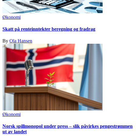
Økonomi
Skatt på renteinntekter beregning og fradrag
By
Ola Hansen
Økonomi
Norsk spillmonopol under press – slik påvirkes pengestrømmen
ut av landet