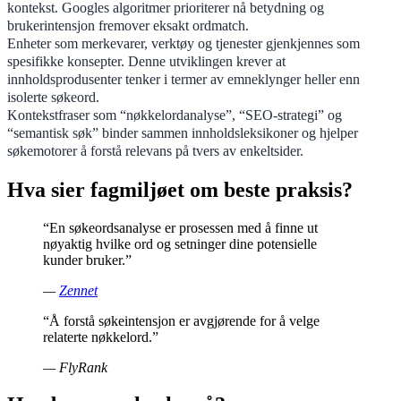
kontekst. Googles algoritmer prioriterer nå betydning og
brukerintensjon fremover eksakt ordmatch.
Enheter som merkevarer, verktøy og tjenester gjenkjennes som
spesifikke konsepter. Denne utviklingen krever at
innholdsprodusenter tenker i termer av emneklynger heller enn
isolerte søkeord.
Kontekstfraser som “nøkkelordanalyse”, “SEO-strategi” og
“semantisk søk” binder sammen innholdsleksikoner og hjelper
søkemotorer å forstå relevans på tvers av enkeltsider.
Hva sier fagmiljøet om beste praksis?
“En søkeordsanalyse er prosessen med å finne ut
nøyaktig hvilke ord og setninger dine potensielle
kunder bruker.”
—
Zennet
“Å forstå søkeintensjon er avgjørende for å velge
relaterte nøkkelord.”
— FlyRank