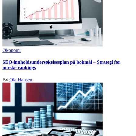
Økonomi
SEO-innholdsundersøkelsesplan på bokmål – Strategi for
norske rankings
By
Ola Hansen