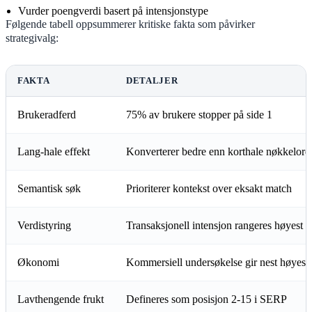
Vurder poengverdi basert på intensjonstype
Følgende tabell oppsummerer kritiske fakta som påvirker
strategivalg:
FAKTA
DETALJER
Brukeradferd
75% av brukere stopper på side 1
Lang-hale effekt
Konverterer bedre enn korthale nøkkelord
Semantisk søk
Prioriterer kontekst over eksakt match
Verdistyring
Transaksjonell intensjon rangeres høyest
Økonomi
Kommersiell undersøkelse gir nest høyest 
Lavthengende frukt
Defineres som posisjon 2-15 i SERP