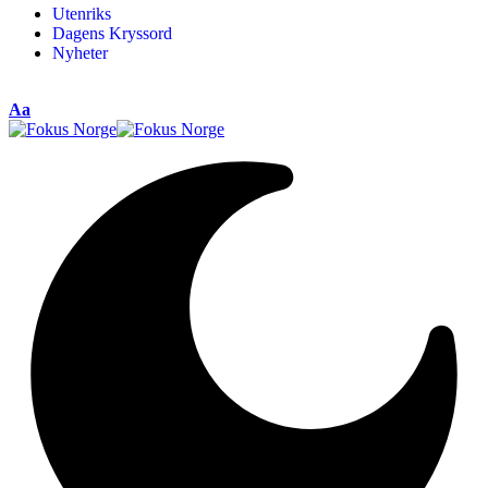
Utenriks
Dagens Kryssord
Nyheter
Aa