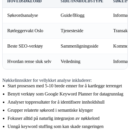
HOVEDSØKEORD
SIDE/INNHOLDSTYPE
SØKEIN
Søkeordsanalyse
Guide/Blogg
Informas
Rørleggervakt Oslo
Tjenesteside
Transaks
Beste SEO-verktøy
Sammenligningsside
Kommers
Hvordan rense sluk selv
Veiledning
Informas
Nøkkelinnsikter for vellykket analyse inkluderer:
Start prosessen med 5-10 brede emner for å kartlegge terrenget
Benytt verktøy som Google Keyword Planner for datagrunnlag
Analyser toppresultater for å identifisere innholdshull
Grupper relaterte søkeord i semantiske klynger
Fokuser alltid på naturlig integrasjon av nøkkelord
Unngå keyword stuffing som kan skade rangeringen