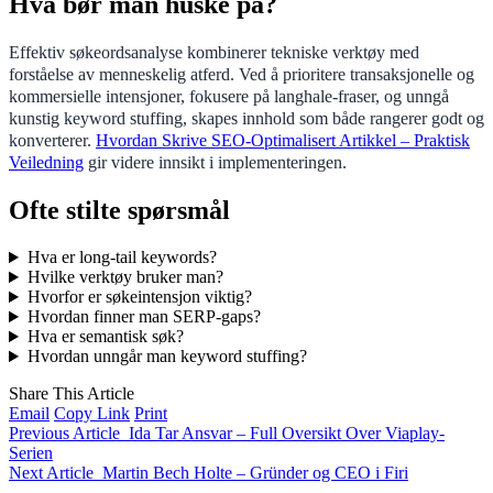
Hva bør man huske på?
Effektiv søkeordsanalyse kombinerer tekniske verktøy med
forståelse av menneskelig atferd. Ved å prioritere transaksjonelle og
kommersielle intensjoner, fokusere på langhale-fraser, og unngå
kunstig keyword stuffing, skapes innhold som både rangerer godt og
konverterer.
Hvordan Skrive SEO-Optimalisert Artikkel – Praktisk
Veiledning
gir videre innsikt i implementeringen.
Ofte stilte spørsmål
Hva er long-tail keywords?
Hvilke verktøy bruker man?
Hvorfor er søkeintensjon viktig?
Hvordan finner man SERP-gaps?
Hva er semantisk søk?
Hvordan unngår man keyword stuffing?
Share This Article
Email
Copy Link
Print
Previous Article
Ida Tar Ansvar – Full Oversikt Over Viaplay-
Serien
Next Article
Martin Bech Holte – Gründer og CEO i Firi