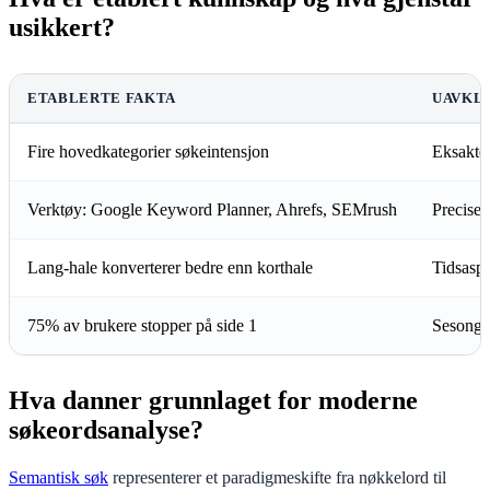
usikkert?
ETABLERTE FAKTA
UAVKLA
Fire hovedkategorier søkeintensjon
Eksakte 
Verktøy: Google Keyword Planner, Ahrefs, SEMrush
Precise 
Lang-hale konverterer bedre enn korthale
Tidsaspe
75% av brukere stopper på side 1
Sesongv
Hva danner grunnlaget for moderne
søkeordsanalyse?
Semantisk søk
representerer et paradigmeskifte fra nøkkelord til