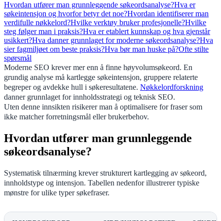
Hvordan utfører man grunnleggende søkeordsanalyse?
Hva er
søkeintensjon og hvorfor betyr det noe?
Hvordan identifiserer man
verdifulle nøkkelord?
Hvilke verktøy bruker profesjonelle?
Hvilke
steg følger man i praksis?
Hva er etablert kunnskap og hva gjenstår
usikkert?
Hva danner grunnlaget for moderne søkeordsanalyse?
Hva
sier fagmiljøet om beste praksis?
Hva bør man huske på?
Ofte stilte
spørsmål
Moderne SEO krever mer enn å finne høyvolumsøkeord. En
grundig analyse må kartlegge søkeintensjon, gruppere relaterte
begreper og avdekke hull i søkeresultatene.
Nøkkelordforskning
danner grunnlaget for innholdsstrategi og teknisk SEO.
Uten denne innsikten risikerer man å optimalisere for fraser som
ikke matcher forretningsmål eller brukerbehov.
Hvordan utfører man grunnleggende
søkeordsanalyse?
Systematisk tilnærming krever strukturert kartlegging av søkeord,
innholdstype og intensjon. Tabellen nedenfor illustrerer typiske
mønstre for ulike typer søkefraser.