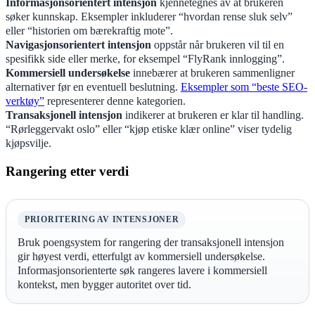
Informasjonsorientert intensjon
kjennetegnes av at brukeren
søker kunnskap. Eksempler inkluderer “hvordan rense sluk selv”
eller “historien om bærekraftig mote”.
Navigasjonsorientert intensjon
oppstår når brukeren vil til en
spesifikk side eller merke, for eksempel “FlyRank innlogging”.
Kommersiell undersøkelse
innebærer at brukeren sammenligner
alternativer før en eventuell beslutning.
Eksempler som “beste SEO-
verktøy”
representerer denne kategorien.
Transaksjonell intensjon
indikerer at brukeren er klar til handling.
“Rørleggervakt oslo” eller “kjøp etiske klær online” viser tydelig
kjøpsvilje.
Rangering etter verdi
PRIORITERING AV INTENSJONER
Bruk poengsystem for rangering der transaksjonell intensjon
gir høyest verdi, etterfulgt av kommersiell undersøkelse.
Informasjonsorienterte søk rangeres lavere i kommersiell
kontekst, men bygger autoritet over tid.