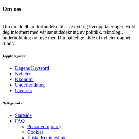
Om oss
Din umiddelbare forbindelse til siste nytt og liveoppdateringer. Hold
deg informert med vår sanntidsdekning av politikk, teknologi,
underholdning og mye mer. Din pålitelige kilde til nyheter døgnet
rundt.
Toppkategorier
Dagens Kryssord
Nyheter
Økonomi
Underholdning
Utenriks
Nyttige lenker
Startside
FAQ
Personvernpolicy
Cookies
Etiske Retningslinjer