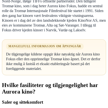
Nord-Norge, ifølge TIFFs offisielle partnersider. Den tidligere
Tromsø kino, som i dag heter Aurora kino Fokus, hadde en sentral
rolle da Tromsø Internasjonale Filmfestival ble startet i 1991. Siden
den gang har kinoen vært festivalens viktigste visningsarena.
Kinoen er i dag del av den landsdekkende kjeden KinoNor AS, men
eies av kommunene Tromsø, Alta og Sør-Varanger. I tillegg til
Fokus driver kjeden kinoer i Narvik, Vardø og Lakselv.
MANGELFULL INFORMASJON OM ÅPNINGSÅR
De tilgjengelige kildene oppgir ikke nøyaktig når Aurora kino
Fokus eller den opprinnelige Tromsø kino åpnet. Det er derfor
ikke mulig å fastslå et eksakt etableringsår basert på det
foreliggende materialet.
Hvilke fasiliteter og tilgjengelighet har
Aurora kino?
Saler og sittekomfort