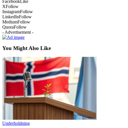
Facebook
Like
X
Follow
Instagram
Follow
LinkedIn
Follow
Medium
Follow
Quora
Follow
- Advertisement -
You Might Also Like
Underholdning