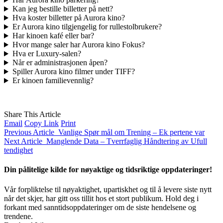
Kan jeg bestille billetter på nett?
Hva koster billetter på Aurora kino?
Er Aurora kino tilgjengelig for rullestolbrukere?
Har kinoen kafé eller bar?
Hvor mange saler har Aurora kino Fokus?
Hva er Luxury-salen?
Når er administrasjonen åpen?
Spiller Aurora kino filmer under TIFF?
Er kinoen familievennlig?
Share This Article
Email
Copy Link
Print
Previous Article
Vanlige Spør mål om Trening – Ek pertene var
Next Article
Manglende Data – Tverrfaglig Håndtering av Ufull
tendighet
Din pålitelige kilde for nøyaktige og tidsriktige oppdateringer!
Vår forpliktelse til nøyaktighet, upartiskhet og til å levere siste nytt
når det skjer, har gitt oss tillit hos et stort publikum. Hold deg i
forkant med sanntidsoppdateringer om de siste hendelsene og
trendene.