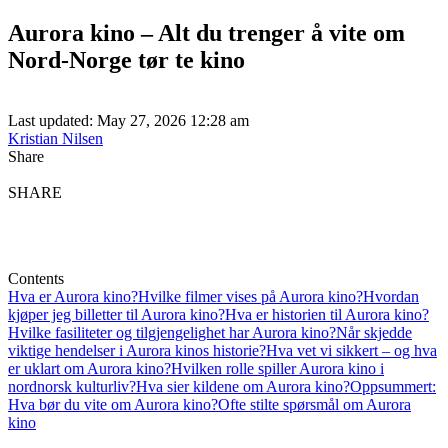
Aurora kino – Alt du trenger å vite om
Nord-Norge tør te kino
Last updated: May 27, 2026 12:28 am
Kristian Nilsen
Share
SHARE
Contents
Hva er Aurora kino?
Hvilke filmer vises på Aurora kino?
Hvordan
kjøper jeg billetter til Aurora kino?
Hva er historien til Aurora kino?
Hvilke fasiliteter og tilgjengelighet har Aurora kino?
Når skjedde
viktige hendelser i Aurora kinos historie?
Hva vet vi sikkert – og hva
er uklart om Aurora kino?
Hvilken rolle spiller Aurora kino i
nordnorsk kulturliv?
Hva sier kildene om Aurora kino?
Oppsummert:
Hva bør du vite om Aurora kino?
Ofte stilte spørsmål om Aurora
kino