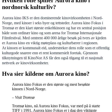
Hvilken rolle spiller Aurora kino i
nordnorsk kulturliv?
Aurora kino IKS er den dominerende kinovirksomheten i Nord-
Norge, med kinoer i seks byer og tettsteder. Aurora kino Fokus i
Tromsø er den klart største enkeltkinoen og har en sentral posisjon
både som ordinær kino og som arena for Tromsø Internasjonale
Filmfestival. Med omtrent 400 000 årlige besøk på tvers av kjeden
er Aurora kino en viktig møteplass og kulturbærer i regionen.
At kinoen er kommunalt eid, understreker dens rolle som et offentlig
kulturgode snarere enn et rent kommersielt foretak. Gjennom
tilknytningen til KinoNor AS får den også tilgang til et nasjonalt
nettverk av kinovirksomheter.
Hva sier kildene om Aurora kino?
Aurora kino Fokus er den største og mest besøkte
kinoen i Nord-Norge.
– Visit Tromsø
Tromsø kino, nå Aurora kino Fokus, var med på å starte
TIFF i 1991. Aurora kino Fokus er i dag den viktigste