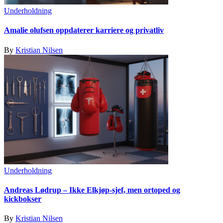
Underholdning
Amalie olufsen oppdaterer karriere og privatliv
By
Kristian Nilsen
Underholdning
Andreas Lødrup – Ikke Elkjøp-sjef, men ortoped og
kickbokser
By
Kristian Nilsen