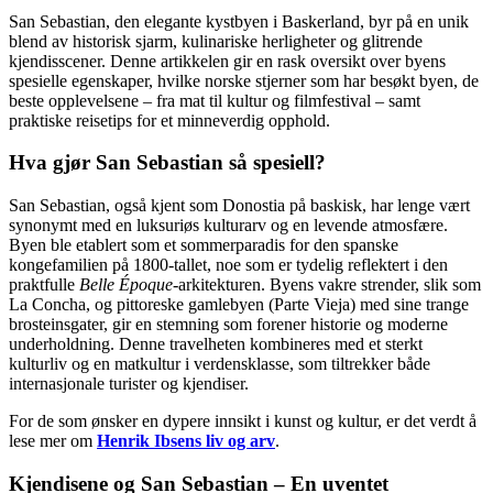
San Sebastian, den elegante kystbyen i Baskerland, byr på en unik
blend av historisk sjarm, kulinariske herligheter og glitrende
kjendisscener. Denne artikkelen gir en rask oversikt over byens
spesielle egenskaper, hvilke norske stjerner som har besøkt byen, de
beste opplevelsene – fra mat til kultur og filmfestival – samt
praktiske reisetips for et minneverdig opphold.
Hva gjør San Sebastian så spesiell?
San Sebastian, også kjent som Donostia på baskisk, har lenge vært
synonymt med en luksuriøs kulturarv og en levende atmosfære.
Byen ble etablert som et sommerparadis for den spanske
kongefamilien på 1800-tallet, noe som er tydelig reflektert i den
praktfulle
Belle Époque
-arkitekturen. Byens vakre strender, slik som
La Concha, og pittoreske gamlebyen (Parte Vieja) med sine trange
brosteinsgater, gir en stemning som forener historie og moderne
underholdning. Denne travelheten kombineres med et sterkt
kulturliv og en matkultur i verdensklasse, som tiltrekker både
internasjonale turister og kjendiser.
For de som ønsker en dypere innsikt i kunst og kultur, er det verdt å
lese mer om
Henrik Ibsens liv og arv
.
Kjendisene og San Sebastian – En uventet