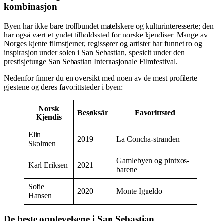
kombinasjon
Byen har ikke bare trollbundet matelskere og kulturinteresserte; den
har også vært et yndet tilholdssted for norske kjendiser. Mange av
Norges kjente filmstjerner, regissører og artister har funnet ro og
inspirasjon under solen i San Sebastian, spesielt under den
prestisjetunge San Sebastian Internasjonale Filmfestival.
Nedenfor finner du en oversikt med noen av de mest profilerte
gjestene og deres favorittsteder i byen:
Norsk
Besøksår
Favorittsted
Kjendis
Elin
2019
La Concha-stranden
Skolmen
Gamlebyen og pintxos-
Karl Eriksen
2021
barene
Sofie
2020
Monte Igueldo
Hansen
De beste opplevelsene i San Sebastian