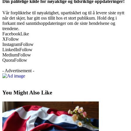
Din pålitelige kilde for nøyaktige og tidsriktige oppdateringer!
Vår forpliktelse til nøyaktighet, upartiskhet og til å levere siste nytt
når det skjer, har gitt oss tillit hos et stort publikum. Hold deg i
forkant med sanntidsoppdateringer om de siste hendelsene og
trendene.
Facebook
Like
X
Follow
Instagram
Follow
LinkedIn
Follow
Medium
Follow
Quora
Follow
- Advertisement -
You Might Also Like