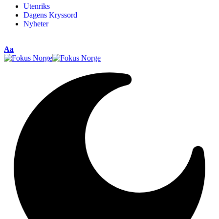
Utenriks
Dagens Kryssord
Nyheter
Aa