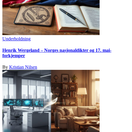
Underholdning
Henrik Wergeland – Norges nasjonaldikter og 17. mai-
forkjemper
By
Kristian Nilsen