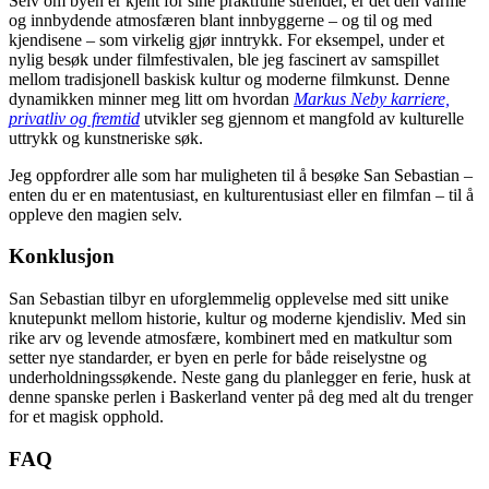
Selv om byen er kjent for sine praktfulle strender, er det den varme
og innbydende atmosfæren blant innbyggerne – og til og med
kjendisene – som virkelig gjør inntrykk. For eksempel, under et
nylig besøk under filmfestivalen, ble jeg fascinert av samspillet
mellom tradisjonell baskisk kultur og moderne filmkunst. Denne
dynamikken minner meg litt om hvordan
Markus Neby karriere,
privatliv og fremtid
utvikler seg gjennom et mangfold av kulturelle
uttrykk og kunstneriske søk.
Jeg oppfordrer alle som har muligheten til å besøke San Sebastian –
enten du er en matentusiast, en kulturentusiast eller en filmfan – til å
oppleve den magien selv.
Konklusjon
San Sebastian tilbyr en uforglemmelig opplevelse med sitt unike
knutepunkt mellom historie, kultur og moderne kjendisliv. Med sin
rike arv og levende atmosfære, kombinert med en matkultur som
setter nye standarder, er byen en perle for både reiselystne og
underholdningssøkende. Neste gang du planlegger en ferie, husk at
denne spanske perlen i Baskerland venter på deg med alt du trenger
for et magisk opphold.
FAQ