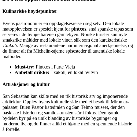
Kulinariske høydepunkter
Byens gastronomi er en oppdagelsesreise i seg selv. Den lokale
matopplevelsen er spesielt kjent for
pintxos
, små spanske tapas som
serveres i de livlige barene i gamlebyen. Norske turister kan nyte
smaksrike måltider med lokale viner, slik som den karakteristiske
Txakoli
. Mange av restaurantene har internasjonal anerkjennelse, og
du finner alt fra Michelin-stjerne spisesteder til autentiske lokale
matboder.
Must-try:
Pintxos i Parte Vieja
Anbefalt drikke:
Txakoli, en lokal hvitvin
Attraksjoner og kultur
San Sebastian kan skilte med en rik historisk arv og imponerende
arkitektur. Opplev byens kulturelle side med et besøk til Miramar-
palasset, Buen Pastor-katedralen og San Telmo-museet, der den
baskiske historien og samtidskunsten står i fokus. Den gamle
bydelen byr på en unik blanding av historiske bygninger og
moderne liv, og du finner alltid et hjørne med en spennende historie
å fortelle.