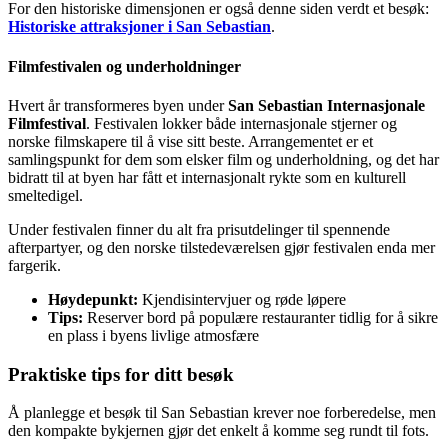
For den historiske dimensjonen er også denne siden verdt et besøk:
Historiske attraksjoner i San Sebastian
.
Filmfestivalen og underholdninger
Hvert år transformeres byen under
San Sebastian Internasjonale
Filmfestival
. Festivalen lokker både internasjonale stjerner og
norske filmskapere til å vise sitt beste. Arrangementet er et
samlingspunkt for dem som elsker film og underholdning, og det har
bidratt til at byen har fått et internasjonalt rykte som en kulturell
smeltedigel.
Under festivalen finner du alt fra prisutdelinger til spennende
afterpartyer, og den norske tilstedeværelsen gjør festivalen enda mer
fargerik.
Høydepunkt:
Kjendisintervjuer og røde løpere
Tips:
Reserver bord på populære restauranter tidlig for å sikre
en plass i byens livlige atmosfære
Praktiske tips for ditt besøk
Å planlegge et besøk til San Sebastian krever noe forberedelse, men
den kompakte bykjernen gjør det enkelt å komme seg rundt til fots.