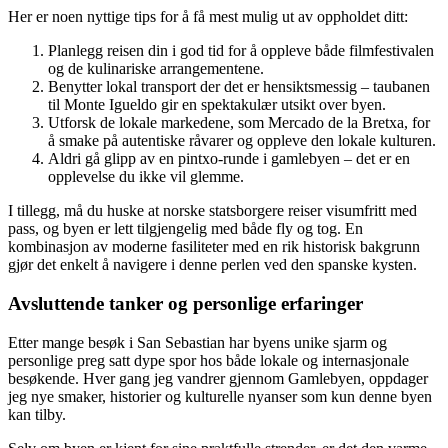
Her er noen nyttige tips for å få mest mulig ut av oppholdet ditt:
Planlegg reisen din i god tid for å oppleve både filmfestivalen
og de kulinariske arrangementene.
Benytter lokal transport der det er hensiktsmessig – taubanen
til Monte Igueldo gir en spektakulær utsikt over byen.
Utforsk de lokale markedene, som Mercado de la Bretxa, for
å smake på autentiske råvarer og oppleve den lokale kulturen.
Aldri gå glipp av en pintxo-runde i gamlebyen – det er en
opplevelse du ikke vil glemme.
I tillegg, må du huske at norske statsborgere reiser visumfritt med
pass, og byen er lett tilgjengelig med både fly og tog. En
kombinasjon av moderne fasiliteter med en rik historisk bakgrunn
gjør det enkelt å navigere i denne perlen ved den spanske kysten.
Avsluttende tanker og personlige erfaringer
Etter mange besøk i San Sebastian har byens unike sjarm og
personlige preg satt dype spor hos både lokale og internasjonale
besøkende. Hver gang jeg vandrer gjennom Gamlebyen, oppdager
jeg nye smaker, historier og kulturelle nyanser som kun denne byen
kan tilby.