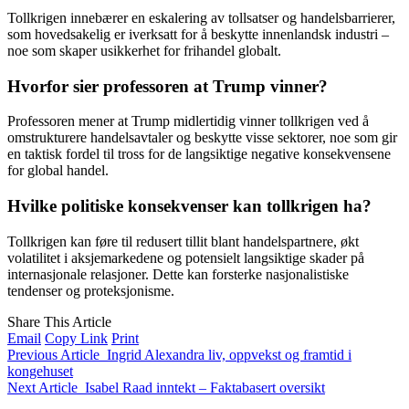
Tollkrigen innebærer en eskalering av tollsatser og handelsbarrierer,
som hovedsakelig er iverksatt for å beskytte innenlandsk industri –
noe som skaper usikkerhet for frihandel globalt.
Hvorfor sier professoren at Trump vinner?
Professoren mener at Trump midlertidig vinner tollkrigen ved å
omstrukturere handelsavtaler og beskytte visse sektorer, noe som gir
en taktisk fordel til tross for de langsiktige negative konsekvensene
for global handel.
Hvilke politiske konsekvenser kan tollkrigen ha?
Tollkrigen kan føre til redusert tillit blant handelspartnere, økt
volatilitet i aksjemarkedene og potensielt langsiktige skader på
internasjonale relasjoner. Dette kan forsterke nasjonalistiske
tendenser og proteksjonisme.
Share This Article
Email
Copy Link
Print
Previous Article
Ingrid Alexandra liv, oppvekst og framtid i
kongehuset
Next Article
Isabel Raad inntekt – Faktabasert oversikt