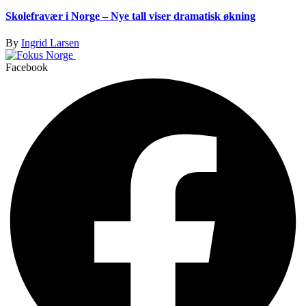
Skolefravær i Norge – Nye tall viser dramatisk økning
By
Ingrid Larsen
Facebook