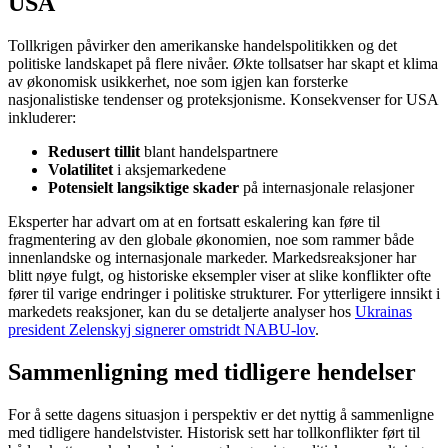
USA
Tollkrigen påvirker den amerikanske handelspolitikken og det
politiske landskapet på flere nivåer. Økte tollsatser har skapt et klima
av økonomisk usikkerhet, noe som igjen kan forsterke
nasjonalistiske tendenser og proteksjonisme. Konsekvenser for USA
inkluderer:
Redusert tillit
blant handelspartnere
Volatilitet
i aksjemarkedene
Potensielt langsiktige skader
på internasjonale relasjoner
Eksperter har advart om at en fortsatt eskalering kan føre til
fragmentering av den globale økonomien, noe som rammer både
innenlandske og internasjonale markeder. Markedsreaksjoner har
blitt nøye fulgt, og historiske eksempler viser at slike konflikter ofte
fører til varige endringer i politiske strukturer. For ytterligere innsikt i
markedets reaksjoner, kan du se detaljerte analyser hos
Ukrainas
president Zelenskyj signerer omstridt NABU-lov
.
Sammenligning med tidligere hendelser
For å sette dagens situasjon i perspektiv er det nyttig å sammenligne
med tidligere handelstvister. Historisk sett har tollkonflikter ført til