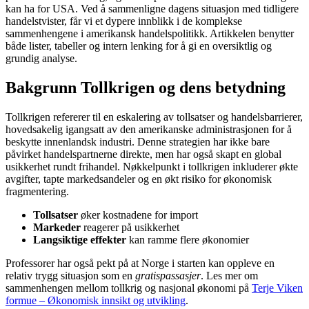
kan ha for USA. Ved å sammenligne dagens situasjon med tidligere
handelstvister, får vi et dypere innblikk i de komplekse
sammenhengene i amerikansk handelspolitikk. Artikkelen benytter
både lister, tabeller og intern lenking for å gi en oversiktlig og
grundig analyse.
Bakgrunn Tollkrigen og dens betydning
Tollkrigen refererer til en eskalering av tollsatser og handelsbarrierer,
hovedsakelig igangsatt av den amerikanske administrasjonen for å
beskytte innenlandsk industri. Denne strategien har ikke bare
påvirket handelspartnerne direkte, men har også skapt en global
usikkerhet rundt frihandel. Nøkkelpunkt i tollkrigen inkluderer økte
avgifter, tapte markedsandeler og en økt risiko for økonomisk
fragmentering.
Tollsatser
øker kostnadene for import
Markeder
reagerer på usikkerhet
Langsiktige effekter
kan ramme flere økonomier
Professorer har også pekt på at Norge i starten kan oppleve en
relativ trygg situasjon som en
gratispassasjer
. Les mer om
sammenhengen mellom tollkrig og nasjonal økonomi på
Terje Viken
formue – Økonomisk innsikt og utvikling
.