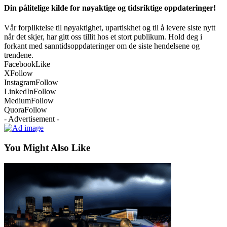
Din pålitelige kilde for nøyaktige og tidsriktige oppdateringer!
Vår forpliktelse til nøyaktighet, upartiskhet og til å levere siste nytt
når det skjer, har gitt oss tillit hos et stort publikum. Hold deg i
forkant med sanntidsoppdateringer om de siste hendelsene og
trendene.
Facebook
Like
X
Follow
Instagram
Follow
LinkedIn
Follow
Medium
Follow
Quora
Follow
- Advertisement -
You Might Also Like