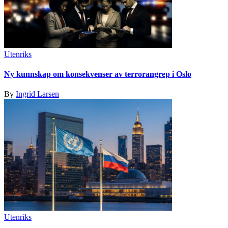
Utenriks
Ny kunnskap om konsekvenser av terrorangrep i Oslo
By
Ingrid Larsen
Utenriks