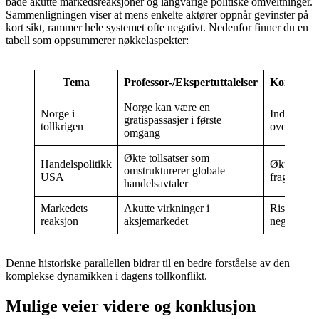
både akutte markedsreaksjoner og langvarige politiske omveltninger.
Sammenligningen viser at mens enkelte aktører oppnår gevinster på
kort sikt, rammer hele systemet ofte negativt. Nedenfor finner du en
tabell som oppsummerer nøkkelaspekter:
Tema
Professor-/Ekspertuttalelser
Konsekven
Norge kan være en
Norge i
Indirekte 
gratispassasjer i første
tollkrigen
over tid
omgang
Økte tollsatser som
Handelspolitikk
Økt usikke
omstrukturerer globale
USA
fragmenter
handelsavtaler
Markedets
Akutte virkninger i
Risiko for 
reaksjon
aksjemarkedet
negative r
Denne historiske parallellen bidrar til en bedre forståelse av den
komplekse dynamikken i dagens tollkonflikt.
Mulige veier videre og konklusjon