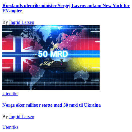
Russlands utenriksminister Sergej Lavrov ankom New York for
FN-møter
By
Ingrid Larsen
Utenriks
Norge øker militær støtte med 50 mrd til Ukraina
By
Ingrid Larsen
Utenriks