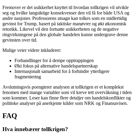
Fremover er det usikkerhet knyttet til hvordan tollkrigen vil utvikle
seg og hvilke langsiktige konsekvenser den vil få for både USA og
andre nasjoner. Professorens utsagn kan tolkes som en midlertidig
gevinst for Trump, basert på taktiske manøvrer og økt økonomisk
retorikk. Likevel vil den fortsatte usikkerheten og de negative
ringvirkningene på den globale handelen kunne undergrave denne
gevinsten over tid.
Mulige veier videre inkluderer:
Forhandlinger for å dempe opptrappingen
Økt fokus på alternative handelspartnerskap
Internasjonalt samarbeid for å forhindre ytterligere
fragmentering
Avslutningsvis poengterer analysen at tollkrigen er et komplekst
fenomen med mange variabler som vil kreve tett overvåkning i tiden
som kommer. Leser kan finne flere detaljer om handelskonflikter og
politiske analyser på anerkjente kilder som NRK og Finansavisen.
FAQ
Hva innebærer tollkrigen?