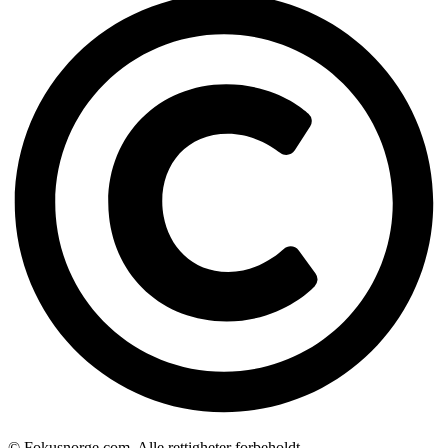
© Fokusnorge.com. Alle rettigheter forbeholdt.