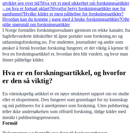
utviklet seg over tid?
Hva vet vi med sikkerhet om forskningsartikler
– og hva er fortsatt uklart?
Hvorfor betyr forskningsartikler noe for
samfunnet?
Hvilke kilder er mest pålitelige for forskningsartikler?
Hvordan kan du komme i gang med å bruke forskningsartikler?
Ofte
stilte spørsmål om forskningsartikler
I Norge formidles forskningsresultater gjennom en rekke kanaler, fra
fagfellevurderte tidsskrifter til åpne portaler som forskning.no og
utdanningsforskning.no. For studenter, journalister og andre som
ønsker å forstå hvordan forskning fungerer, er det viktig å kjenne til
hva en forskningsartikkel er, hvordan den blir vurdert, og hvor man
finner pålitelige kilder.
Hva er en forskningsartikkel, og hvorfor
er den så viktig?
En vitenskapelig artikkel er en nøye strukturert rapport om en studie
eller et eksperiment. Den fungerer som grunnlaget for ny kunnskap
og må publiseres for å anerkjennes som forskning. Uten publisering
teller ikke undersøkelsen som offisiell forskning, ifølge kilder med
innsikt i publiseringsprosessen.
Formål