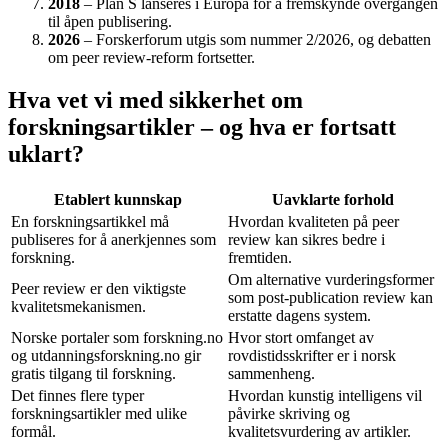
2018
– Plan S lanseres i Europa for å fremskynde overgangen
til åpen publisering.
2026
– Forskerforum utgis som nummer 2/2026, og debatten
om peer review-reform fortsetter.
Hva vet vi med sikkerhet om
forskningsartikler – og hva er fortsatt
uklart?
Etablert kunnskap
Uavklarte forhold
En forskningsartikkel må
Hvordan kvaliteten på peer
publiseres for å anerkjennes som
review kan sikres bedre i
forskning.
fremtiden.
Om alternative vurderingsformer
Peer review er den viktigste
som post-publication review kan
kvalitetsmekanismen.
erstatte dagens system.
Norske portaler som forskning.no
Hvor stort omfanget av
og utdanningsforskning.no gir
rovdistidsskrifter er i norsk
gratis tilgang til forskning.
sammenheng.
Det finnes flere typer
Hvordan kunstig intelligens vil
forskningsartikler med ulike
påvirke skriving og
formål.
kvalitetsvurdering av artikler.