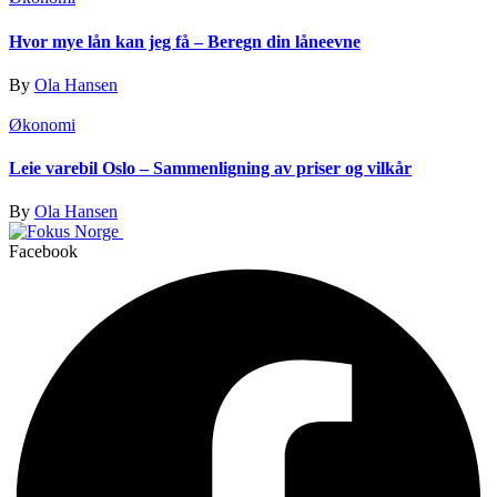
Hvor mye lån kan jeg få – Beregn din låneevne
By
Ola Hansen
Økonomi
Leie varebil Oslo – Sammenligning av priser og vilkår
By
Ola Hansen
Facebook