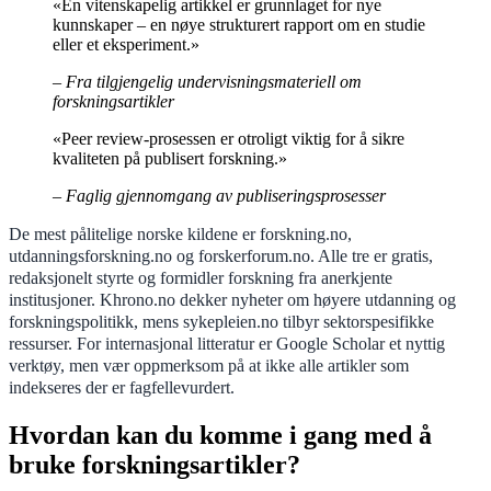
«En vitenskapelig artikkel er grunnlaget for nye
kunnskaper – en nøye strukturert rapport om en studie
eller et eksperiment.»
– Fra tilgjengelig undervisningsmateriell om
forskningsartikler
«Peer review-prosessen er otroligt viktig for å sikre
kvaliteten på publisert forskning.»
– Faglig gjennomgang av publiseringsprosesser
De mest pålitelige norske kildene er forskning.no,
utdanningsforskning.no og forskerforum.no. Alle tre er gratis,
redaksjonelt styrte og formidler forskning fra anerkjente
institusjoner. Khrono.no dekker nyheter om høyere utdanning og
forskningspolitikk, mens sykepleien.no tilbyr sektorspesifikke
ressurser. For internasjonal litteratur er Google Scholar et nyttig
verktøy, men vær oppmerksom på at ikke alle artikler som
indekseres der er fagfellevurdert.
Hvordan kan du komme i gang med å
bruke forskningsartikler?