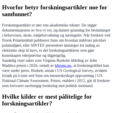
Hvorfor betyr forskningsartikler noe for
samfunnet?
Forskningsartikler er mer enn akademiske tekster. De utgjør
dokumentasjonen av hva vi vet, og danner grunnlag for beslutninger
i helsevesen, skole, miljøforvaltning og næringsliv. Når forskere ved
Norsk Polarinstitutt publiserer funn om hvordan mildvær påvirker
polarmiljøet, eller SINTEF presenterer løsninger for lading av
elektriske skip til havs, er det forskningsartiklene som gjør
kunnskapen etterprøvbar og tilgjengelig.
Samtidig viser saker som Virginia Burketts tildeling av John
Maddox-prisen i 2026, omtalt av
khrono.no
, at forskningsfrihet kan
være under press. Burkett, ansatt i US Geological Survey, avslørte
forsøk på å tone ned funn om menneskeskapt oppvarming i US
National Climate Assessment. Prisen, etablert i 2012, går til forskere
som forsvarer uavhengig forskning mot politisk motstand.
Hvilke kilder er mest pålitelige for
forskningsartikler?