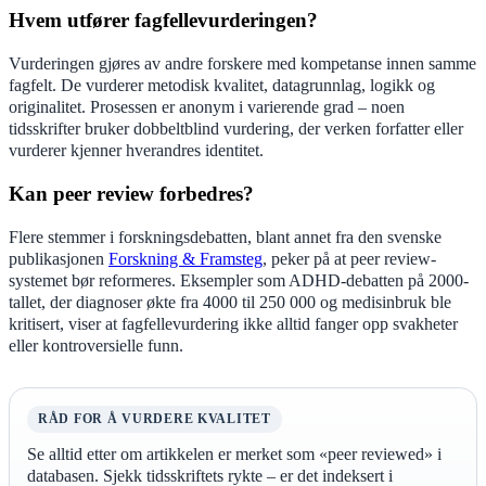
Hvem utfører fagfellevurderingen?
Vurderingen gjøres av andre forskere med kompetanse innen samme
fagfelt. De vurderer metodisk kvalitet, datagrunnlag, logikk og
originalitet. Prosessen er anonym i varierende grad – noen
tidsskrifter bruker dobbeltblind vurdering, der verken forfatter eller
vurderer kjenner hverandres identitet.
Kan peer review forbedres?
Flere stemmer i forskningsdebatten, blant annet fra den svenske
publikasjonen
Forskning & Framsteg
, peker på at peer review-
systemet bør reformeres. Eksempler som ADHD-debatten på 2000-
tallet, der diagnoser økte fra 4000 til 250 000 og medisinbruk ble
kritisert, viser at fagfellevurdering ikke alltid fanger opp svakheter
eller kontroversielle funn.
RÅD FOR Å VURDERE KVALITET
Se alltid etter om artikkelen er merket som «peer reviewed» i
databasen. Sjekk tidsskriftets rykte – er det indeksert i