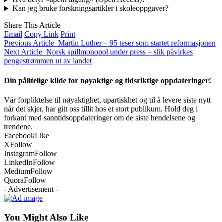
Kan jeg bruke forskningsartikler i skoleoppgaver?
Share This Article
Email
Copy Link
Print
Previous Article
Martin Luther – 95 teser som startet reformasjonen
Next Article
Norsk spillmonopol under press – slik påvirkes
pengestrømmen ut av landet
Din pålitelige kilde for nøyaktige og tidsriktige oppdateringer!
Vår forpliktelse til nøyaktighet, upartiskhet og til å levere siste nytt
når det skjer, har gitt oss tillit hos et stort publikum. Hold deg i
forkant med sanntidsoppdateringer om de siste hendelsene og
trendene.
Facebook
Like
X
Follow
Instagram
Follow
LinkedIn
Follow
Medium
Follow
Quora
Follow
- Advertisement -
You Might Also Like