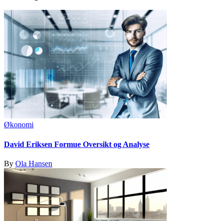
Økonomi
David Eriksen Formue Oversikt og Analyse
By
Ola Hansen