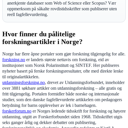
anerkjente databaser som Web of Science eller Scopus? Vær
oppmerksom på såkalte rovdistidsskrifter som publiserer uten
reell fagfellevurdering.
Hvor finner du pålitelige
forskningsartikler i Norge?
Norge har flere åpne portaler som gjør forskning tilgjengelig for alle.
forskning.no
er landets største nettavis om forskning, eid av
institusjoner som Norsk Polarinstitutt og SINTEF. Her publiseres
nyheter basert på ferske forskningsresultater, ofte med direkte lenke
til originalartikkelen.
utdanningsforskning.no
, drevet av Utdanningsforbundet, inneholder
over 3881 søkbare artikler om utdanningsforskning – alle gratis og
fritt tilgjengelig. Portalen formidler både norske og internasjonale
studier, som den danske fagfellevurderte artikkelen om pedagogers
betydning for barns opplevelser av lek i barnehagen.
forskerforum.no
er Norges ledende tidsskrift for forskning og høyere
utdanning, utgitt av Forskerforbundet siden 1968. Tidsskriftet utgis
seks ganger årlig og dekker debatter om publisering,