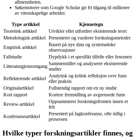
allmennheten.
Søkemotorer som Google Scholar gir fri tilgang til millioner
av vitenskapelige arbeider.
Type artikkel
Kjennetegn
Teoretisk artikkel
Utvikler eller utfordrer eksisterende teori
Metodologisk artikkel
Presenterer og vurderer forskningsmetoder
Basert på nye data og systematiske
Empirisk artikkel
observasjoner
Fallstudie
Dypdykk i et spesifikt tilfelle eller fenomen
Sammenstiller og analyserer eksisterende
Litteraturgjennomgang
studier
Analytisk og kritisk refleksjon over funn
Reflekterende artikkel
eller praksis
Originalartikkel
Fullstendig rapport om en ny studie
Kort rapport
Kortere fremstilling av avgrensede funn
Oppsummerer forskningsfronten innen et
Review-artikkel
felt
Presentert på fagkonferanse, ofte tidlig i
Konferanseartikkel
prosessen
Hvilke typer forskningsartikler finnes, og