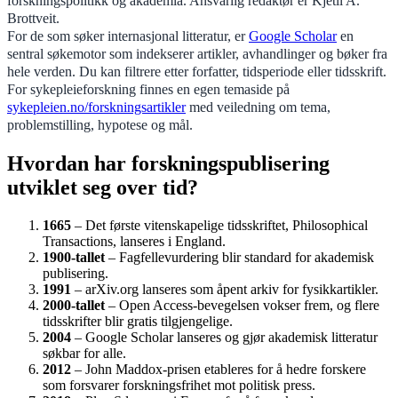
forskningspolitikk og akademia. Ansvarlig redaktør er Kjetil A.
Brottveit.
For de som søker internasjonal litteratur, er
Google Scholar
en
sentral søkemotor som indekserer artikler, avhandlinger og bøker fra
hele verden. Du kan filtrere etter forfatter, tidsperiode eller tidsskrift.
For sykepleieforskning finnes en egen temaside på
sykepleien.no/forskningsartikler
med veiledning om tema,
problemstilling, hypotese og mål.
Hvordan har forskningspublisering
utviklet seg over tid?
1665
– Det første vitenskapelige tidsskriftet, Philosophical
Transactions, lanseres i England.
1900-tallet
– Fagfellevurdering blir standard for akademisk
publisering.
1991
– arXiv.org lanseres som åpent arkiv for fysikkartikler.
2000-tallet
– Open Access-bevegelsen vokser frem, og flere
tidsskrifter blir gratis tilgjengelige.
2004
– Google Scholar lanseres og gjør akademisk litteratur
søkbar for alle.
2012
– John Maddox-prisen etableres for å hedre forskere
som forsvarer forskningsfrihet mot politisk press.