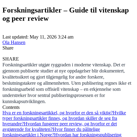
Forskningsartikler – Guide til vitenskap
og peer review
Last updated: May 11, 2026 3:24 am
Ola Hansen
Share
SHARE
Forskningsartikler utgjør ryggraden i moderne vitenskap. Det er
gjennom publiserte studier at nye oppdagelser blir dokumentert,
kvalitetssikret og gjort tilgjengelig for andre forskere,
beslutningstakere og allmennheten. Uten publisering regnes ikke et
forskningsarbeid som offisiell vitenskap – en erkjennelse som
understreker hvor sentral publiseringsprosessen er for
kunnskapsutviklingen.
Contents
Hva er en forskningsartikkel, og hvorfor er den så viktig?
Hvilke
typer forskningsartikler finnes, og hvordan skiller de seg fra
hverandre?
Hvordan fungerer peer review, og hvorfor er det
avgjørende for kvaliteten?
Hvor finner du pålitelige
forskningsartikler i Norge?
Hvordan har forskningspublisering