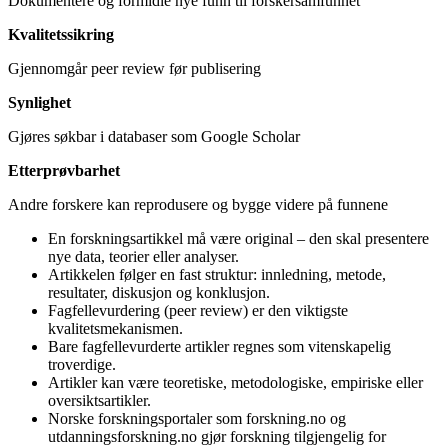
Dokumentere og formidle nye funn til forskersamfunnet
Kvalitetssikring
Gjennomgår peer review før publisering
Synlighet
Gjøres søkbar i databaser som Google Scholar
Etterprøvbarhet
Andre forskere kan reprodusere og bygge videre på funnene
En forskningsartikkel må være original – den skal presentere
nye data, teorier eller analyser.
Artikkelen følger en fast struktur: innledning, metode,
resultater, diskusjon og konklusjon.
Fagfellevurdering (peer review) er den viktigste
kvalitetsmekanismen.
Bare fagfellevurderte artikler regnes som vitenskapelig
troverdige.
Artikler kan være teoretiske, metodologiske, empiriske eller
oversiktsartikler.
Norske forskningsportaler som forskning.no og
utdanningsforskning.no gjør forskning tilgjengelig for