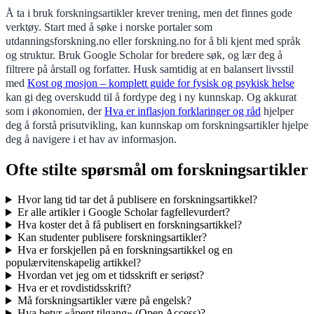
Å ta i bruk forskningsartikler krever trening, men det finnes gode
verktøy. Start med å søke i norske portaler som
utdanningsforskning.no eller forskning.no for å bli kjent med språk
og struktur. Bruk Google Scholar for bredere søk, og lær deg å
filtrere på årstall og forfatter. Husk samtidig at en balansert livsstil
med
Kost og mosjon – komplett guide for fysisk og psykisk helse
kan gi deg overskudd til å fordype deg i ny kunnskap. Og akkurat
som i økonomien, der
Hva er inflasjon forklaringer og råd
hjelper
deg å forstå prisutvikling, kan kunnskap om forskningsartikler hjelpe
deg å navigere i et hav av informasjon.
Ofte stilte spørsmål om forskningsartikler
Hvor lang tid tar det å publisere en forskningsartikkel?
Er alle artikler i Google Scholar fagfellevurdert?
Hva koster det å få publisert en forskningsartikkel?
Kan studenter publisere forskningsartikler?
Hva er forskjellen på en forskningsartikkel og en
populærvitenskapelig artikkel?
Hvordan vet jeg om et tidsskrift er seriøst?
Hva er et rovdistidsskrift?
Må forskningsartikler være på engelsk?
Hva betyr «åpent tilgang» (Open Access)?