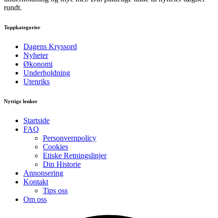
rundt.
Toppkategorier
Dagens Kryssord
Nyheter
Økonomi
Underholdning
Utenriks
Nyttige lenker
Startside
FAQ
Personvernpolicy
Cookies
Etiske Retningslinjer
Din Historie
Annonsering
Kontakt
Tips oss
Om oss