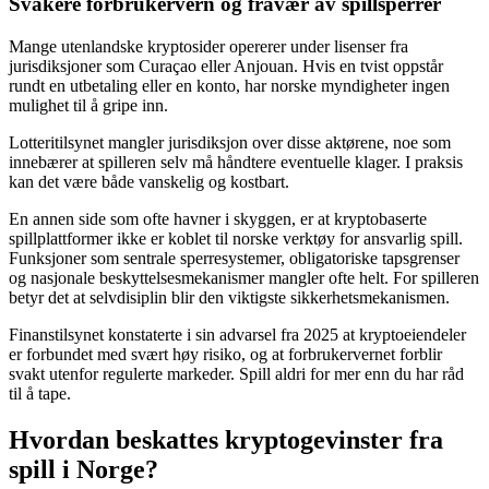
Svakere forbrukervern og fravær av spillsperrer
Mange utenlandske kryptosider opererer under lisenser fra
jurisdiksjoner som Curaçao eller Anjouan. Hvis en tvist oppstår
rundt en utbetaling eller en konto, har norske myndigheter ingen
mulighet til å gripe inn.
Lotteritilsynet mangler jurisdiksjon over disse aktørene, noe som
innebærer at spilleren selv må håndtere eventuelle klager. I praksis
kan det være både vanskelig og kostbart.
En annen side som ofte havner i skyggen, er at kryptobaserte
spillplattformer ikke er koblet til norske verktøy for ansvarlig spill.
Funksjoner som sentrale sperresystemer, obligatoriske tapsgrenser
og nasjonale beskyttelsesmekanismer mangler ofte helt. For spilleren
betyr det at selvdisiplin blir den viktigste sikkerhetsmekanismen.
Finanstilsynet konstaterte i sin advarsel fra 2025 at kryptoeiendeler
er forbundet med svært høy risiko, og at forbrukervernet forblir
svakt utenfor regulerte markeder. Spill aldri for mer enn du har råd
til å tape.
Hvordan beskattes kryptogevinster fra
spill i Norge?