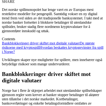
SHARE
Det norske spillmonopolet har lenge vært en av Europas mest
restriktive modeller for pengespill. Samtidig vokser en ny digital
trend frem ved siden av det tradisjonelle banksystemet. I takt med at
norske banker fortsetter å blokkere betalinger til utenlandske
spillsider, bruker stadig flere nordmenn kryptovalutaer for å
gjennomføre innskudd og uttak.
Contents
Bankblokkeringer driver skiftet mot digitale valutaer
De største
risikoene med kryptospill
Hvordan beskattes kryptogevinster fra spill
i Norge?
Utviklingen skaper nye muligheter for spillere, men innebærer også
betydelige risikoer som mange undervurderer.
Bankblokkeringer driver skiftet mot
digitale valutaer
Norge har i flere år skjerpet arbeidet mot utenlandske spillselskaper
gjennom regler som krever at banker stopper betalinger til aktører
uten tillatelse i det norske markedet. Kortbetalinger,
bankoverføringer og enkelte betalingsformidlere omfattes av