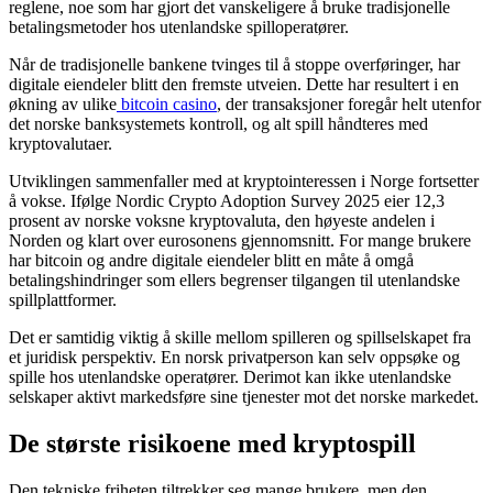
reglene, noe som har gjort det vanskeligere å bruke tradisjonelle
betalingsmetoder hos utenlandske spilloperatører.
Når de tradisjonelle bankene tvinges til å stoppe overføringer, har
digitale eiendeler blitt den fremste utveien. Dette har resultert i en
økning av ulike
bitcoin casino
, der transaksjoner foregår helt utenfor
det norske banksystemets kontroll, og alt spill håndteres med
kryptovalutaer.
Utviklingen sammenfaller med at kryptointeressen i Norge fortsetter
å vokse. Ifølge Nordic Crypto Adoption Survey 2025 eier 12,3
prosent av norske voksne kryptovaluta, den høyeste andelen i
Norden og klart over eurosonens gjennomsnitt. For mange brukere
har bitcoin og andre digitale eiendeler blitt en måte å omgå
betalingshindringer som ellers begrenser tilgangen til utenlandske
spillplattformer.
Det er samtidig viktig å skille mellom spilleren og spillselskapet fra
et juridisk perspektiv. En norsk privatperson kan selv oppsøke og
spille hos utenlandske operatører. Derimot kan ikke utenlandske
selskaper aktivt markedsføre sine tjenester mot det norske markedet.
De største risikoene med kryptospill
Den tekniske friheten tiltrekker seg mange brukere, men den