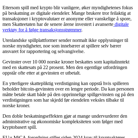
Ettersom spill med krypto blir vanligere, øker myndighetenes fokus
på beskatning av digitale eiendeler. Mange brukere tror feilaktig at
transaksjoner i kryptovalutaer er anonyme eller vanskelige å spore,
men Skatteetaten har de senere årene investert i avanserte
digitale
verktøy for å følge transaksjonsstrømmer
.
Utenlandske spillplattformer sender normalt ikke opplysninger til
norske myndigheter, noe som innebærer at spillere selv bærer
ansvaret for rapportering og selvangivelse.
Gevinster over 10 000 norske kroner beskattes som kapitalinntekt
med en skattesats på 22 prosent. Men den egentlige utfordringen
oppstår ofte etter at gevinsten er utbetalt.
En ytterligere skattepliktig verdistigning kan oppstå hvis spilleren
beholder bitcoin-gevinsten over en lengre periode. Da kan personen
måtte betale skatt både på den opprinnelige spillgevinsten og på den
verdistigningen som har skjedd før eiendelen veksles tilbake til
norske kroner.
Den doble beskatningseffekten gjør at mange undervurderer den
administrative og økonomiske kompleksiteten som følger med
kryptobasert spill.
EU:s MiCA-forordning stiller siden 2024 krav til kryptoaktører