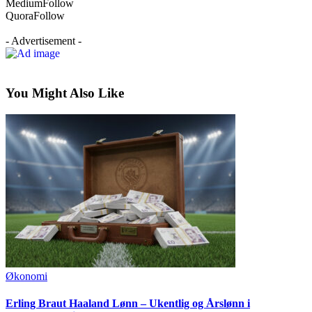
Medium
Follow
Quora
Follow
- Advertisement -
You Might Also Like
Økonomi
Erling Braut Haaland Lønn – Ukentlig og Årslønn i