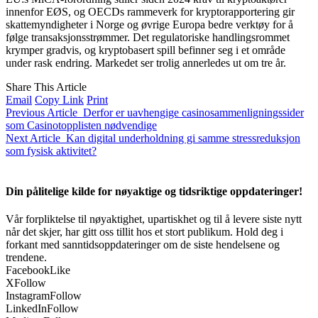
innenfor EØS, og OECDs rammeverk for kryptorapportering gir
skattemyndigheter i Norge og øvrige Europa bedre verktøy for å
følge transaksjonsstrømmer. Det regulatoriske handlingsrommet
krymper gradvis, og kryptobasert spill befinner seg i et område
under rask endring. Markedet ser trolig annerledes ut om tre år.
Share This Article
Email
Copy Link
Print
Previous Article
Derfor er uavhengige casinosammenligningssider
som Casinotopplisten nødvendige
Next Article
Kan digital underholdning gi samme stressreduksjon
som fysisk aktivitet?
Din pålitelige kilde for nøyaktige og tidsriktige oppdateringer!
Vår forpliktelse til nøyaktighet, upartiskhet og til å levere siste nytt
når det skjer, har gitt oss tillit hos et stort publikum. Hold deg i
forkant med sanntidsoppdateringer om de siste hendelsene og
trendene.
Facebook
Like
X
Follow
Instagram
Follow
LinkedIn
Follow