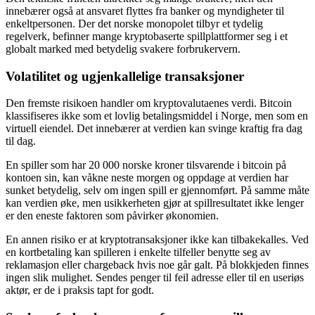
innebærer også at ansvaret flyttes fra banker og myndigheter til
enkeltpersonen. Der det norske monopolet tilbyr et tydelig
regelverk, befinner mange kryptobaserte spillplattformer seg i et
globalt marked med betydelig svakere forbrukervern.
Volatilitet og ugjenkallelige transaksjoner
Den fremste risikoen handler om kryptovalutaenes verdi. Bitcoin
klassifiseres ikke som et lovlig betalingsmiddel i Norge, men som en
virtuell eiendel. Det innebærer at verdien kan svinge kraftig fra dag
til dag.
En spiller som har 20 000 norske kroner tilsvarende i bitcoin på
kontoen sin, kan våkne neste morgen og oppdage at verdien har
sunket betydelig, selv om ingen spill er gjennomført. På samme måte
kan verdien øke, men usikkerheten gjør at spillresultatet ikke lenger
er den eneste faktoren som påvirker økonomien.
En annen risiko er at kryptotransaksjoner ikke kan tilbakekalles. Ved
en kortbetaling kan spilleren i enkelte tilfeller benytte seg av
reklamasjon eller chargeback hvis noe går galt. På blokkjeden finnes
ingen slik mulighet. Sendes penger til feil adresse eller til en useriøs
aktør, er de i praksis tapt for godt.