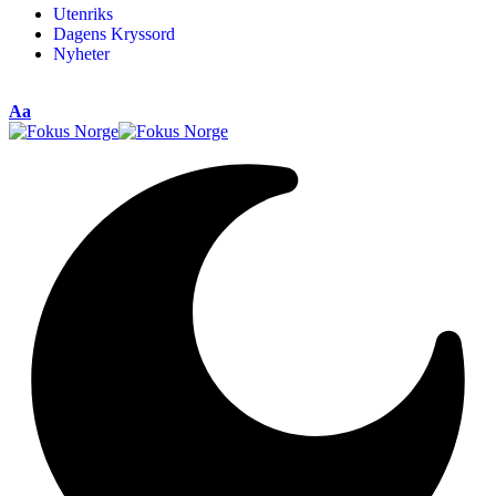
Utenriks
Dagens Kryssord
Nyheter
Aa