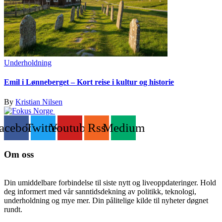
Underholdning
Emil i Lønneberget – Kort reise i kultur og historie
By
Kristian Nilsen
acebook
Twitter
Youtube
Rss
Medium
Om oss
Din umiddelbare forbindelse til siste nytt og liveoppdateringer. Hold
deg informert med vår sanntidsdekning av politikk, teknologi,
underholdning og mye mer. Din pålitelige kilde til nyheter døgnet
rundt.