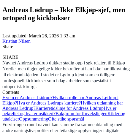
Andreas Lødrup – Ikke Elkjøp-sjef, men
ortoped og kickbokser
Last updated: March 26, 2026 1:33 am
Kristian Nilsen
Share
SHARE
Navnet Andreas Lødrup dukker stadig opp i søk relatert til Elkjøp
Nordic, men tilgjengelige kilder bekrefter at han ikke har tilknytning
til elektronikkjeden. I stedet er Lødrup kjent som en tidligere
profesjonell kickbokser som i dag arbeider som spesialist i
ortopedisk kirurgi.
Contents
Hvem er Andreas Lødrup?
Hvilken rolle har Andreas Lødrup i
Elkjøp?
Hva er Andreas Lødrups karriere?
Hvilken utdanning har
Andreas Lødrup?
Karrieretidslinje for Andreas Lødrup
Hva er
bekreftet og hva er usikkert?
Bakgrunn for forvekslingen
Kilder og
uttalelser
Oppsummering
Ofte stilte spørsmål
Forvirringen rundt navnet kan stamme fra sammenblanding med
andre næringslivsprofiler eller feilaktige opplysninger i digitale