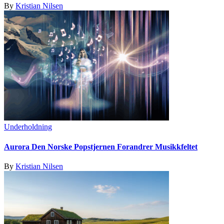
By
Kristian Nilsen
Underholdning
Aurora Den Norske Popstjernen Forandrer Musikkfeltet
By
Kristian Nilsen