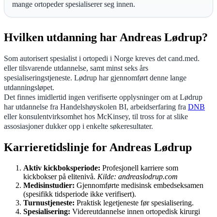
mange ortopeder spesialiserer seg innen.
Hvilken utdanning har Andreas Lødrup?
Som autorisert spesialist i ortopedi i Norge kreves det cand.med.
eller tilsvarende utdannelse, samt minst seks års
spesialiseringstjeneste. Lødrup har gjennomført denne lange
utdanningsløpet.
Det finnes imidlertid ingen verifiserte opplysninger om at Lødrup
har utdannelse fra Handelshøyskolen BI, arbeidserfaring fra
DNB
eller konsulentvirksomhet hos McKinsey, til tross for at slike
assosiasjoner dukker opp i enkelte søkeresultater.
Karrieretidslinje for Andreas Lødrup
Aktiv kickboksperiode:
Profesjonell karriere som
kickbokser på elitenivå.
Kilde: andreaslodrup.com
Medisinstudier:
Gjennomførte medisinsk embedseksamen
(spesifikk tidsperiode ikke verifisert).
Turnustjeneste:
Praktisk legetjeneste før spesialisering.
Spesialisering:
Videreutdannelse innen ortopedisk kirurgi