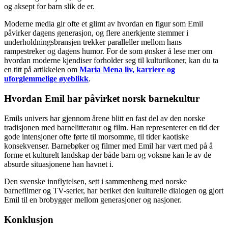
og aksept for barn slik de er.
Moderne media gir ofte et glimt av hvordan en figur som Emil
påvirker dagens generasjon, og flere anerkjente stemmer i
underholdningsbransjen trekker paralleller mellom hans
rampestreker og dagens humor. For de som ønsker å lese mer om
hvordan moderne kjendiser forholder seg til kulturikoner, kan du ta
en titt på artikkelen om
Maria Mena liv, karriere og
uforglemmelige øyeblikk
.
Hvordan Emil har påvirket norsk barnekultur
Emils univers har gjennom årene blitt en fast del av den norske
tradisjonen med barnelitteratur og film. Han representerer en tid der
gode intensjoner ofte førte til morsomme, til tider kaotiske
konsekvenser. Barnebøker og filmer med Emil har vært med på å
forme et kulturelt landskap der både barn og voksne kan le av de
absurde situasjonene han havnet i.
Den svenske innflytelsen, sett i sammenheng med norske
barnefilmer og TV-serier, har beriket den kulturelle dialogen og gjort
Emil til en brobygger mellom generasjoner og nasjoner.
Konklusjon