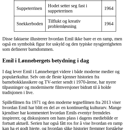
Hodet setter seg fast i
Suppeterrinen
1964
suppeterrinen
Tilflukt og kreativ
Snekkerboden
1964
problemløsning
Disse faktaene illustrerer hvordan Emil ikke bare er en ramp, men
også en symbolsk figur for uskyld og den typiske nysgjerrigheten
som definerer barndommen.
Emil i Lønnebergets betydning i dag
I dag lever Emil i Lønneberget videre i både moderne medier og
populærkultur. Selv om de fleste kjenner historien fra
barnebokklassikere og TV-serier sendt i 1970-årene, har nyere
tilpasninger og moderniserte filmversjoner bidratt til å holde
tradisjonen i live.
Spillefilmen fra 1971 og den moderne tegnefilmen fra 2013 viser
hvordan Emil har blitt en del av en kontinuerlig kulturarv. Mange
kjendiser har kommentert hvordan Emils eventyr fremdeles
inspirerer, og diskusjonen om hans plass i dagens mediebilde er
fortsatt aktuell. Serien har også fått ros for å vise hvordan en ramp
kan ha et godt hjerte, og hvordan slike historier fremmer forståelse