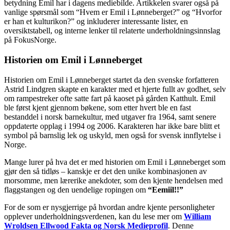
betydning Emil har i dagens mediebilde. Artikkelen svarer også på
vanlige spørsmål som “Hvem er Emil i Lønneberget?” og “Hvorfor
er han et kulturikon?” og inkluderer interessante lister, en
oversiktstabell, og interne lenker til relaterte underholdningsinnslag
på FokusNorge.
Historien om Emil i Lønneberget
Historien om Emil i Lønneberget startet da den svenske forfatteren
Astrid Lindgren skapte en karakter med et hjerte fullt av godhet, selv
om rampestreker ofte satte fart på kaoset på gården Katthult. Emil
ble først kjent gjennom bøkene, som etter hvert ble en fast
bestanddel i norsk barnekultur, med utgaver fra 1964, samt senere
oppdaterte opplag i 1994 og 2006. Karakteren har ikke bare blitt et
symbol på barnslig lek og uskyld, men også for svensk innflytelse i
Norge.
Mange lurer på hva det er med historien om Emil i Lønneberget som
gjør den så tidløs – kanskje er det den unike kombinasjonen av
morsomme, men lærerike anekdoter, som den kjente hendelsen med
flaggstangen og den uendelige ropingen om
“Eemiil!!”
For de som er nysgjerrige på hvordan andre kjente personligheter
opplever underholdningsverdenen, kan du lese mer om
William
Wroldsen Ellwood Fakta og Norsk Medieprofil
. Denne