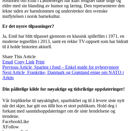
Historien om Emil i Lønneberget har klart fengslet både unge og
eldre med sin blanding av humor og læring. Den representerer den
lekne siden av barndommen og understreker den svenske
innflytelsen i norsk barnekultur.
Er det nyere tilpasninger?
Ja, Emil har blitt tilpasset gjennom en klassisk spillefilm i 1971, en
moderne tegnefilm i 2013, samt en rekke TV-oppsett som har bidratt
til å holde historien aktuell.
Share This Article
Email
Copy Link
Print
Previous Article
Sparing i fond – Enkel guide for nybegynnere
Next Article
Frankrike, Danmark og Grønland enige om NATO i
Arktis
Din pålitelige kilde for nøyaktige og tidsriktige oppdateringer!
Vår forpliktelse til nøyaktighet, upartiskhet og til å levere siste nytt
når det skjer, har gitt oss tillit hos et stort publikum. Hold deg i
forkant med sanntidsoppdateringer om de siste hendelsene og
trendene.
Facebook
Like
X
Follow