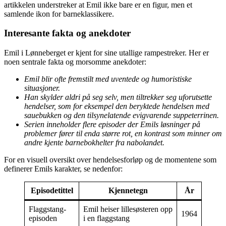
artikkelen understreker at Emil ikke bare er en figur, men et
samlende ikon for barneklassikere.
Interesante fakta og anekdoter
Emil i Lønneberget er kjent for sine utallige rampestreker. Her er
noen sentrale fakta og morsomme anekdoter:
Emil blir ofte fremstilt med uventede og humoristiske
situasjoner.
Han skylder aldri på seg selv, men tiltrekker seg uforutsette
hendelser, som for eksempel den beryktede hendelsen med
sauebukken og den tilsynelatende evigvarende suppeterrinen.
Serien inneholder flere episoder der Emils løsninger på
problemer fører til enda større rot, en kontrast som minner om
andre kjente barnebokhelter fra nabolandet.
For en visuell oversikt over hendelsesforløp og de momentene som
definerer Emils karakter, se nedenfor:
Episodetittel
Kjennetegn
År
Flaggstang-
Emil heiser lillesøsteren opp
1964
episoden
i en flaggstang