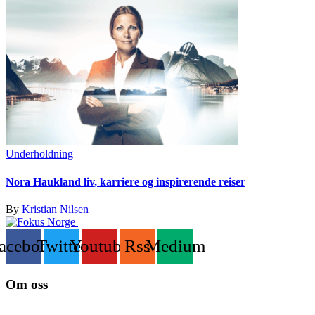
Underholdning
Nora Haukland liv, karriere og inspirerende reiser
By
Kristian Nilsen
acebook
Twitter
Youtube
Rss
Medium
Om oss