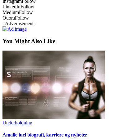
Instagram
Follow
LinkedIn
Follow
Medium
Follow
Quora
Follow
- Advertisement -
You Might Also Like
Underholdning
Amalie iuel biografi, karriere og nyheter