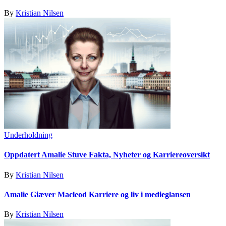
By
Kristian Nilsen
Underholdning
Oppdatert Amalie Stuve Fakta, Nyheter og Karriereoversikt
By
Kristian Nilsen
Amalie Giæver Macleod Karriere og liv i medieglansen
By
Kristian Nilsen