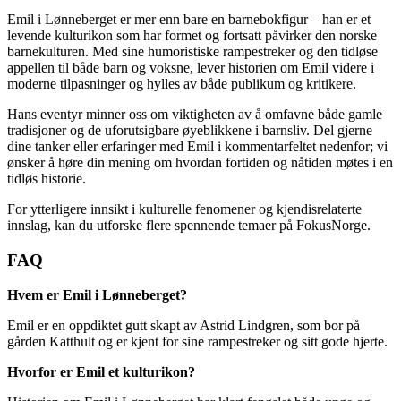
Emil i Lønneberget er mer enn bare en barnebokfigur – han er et
levende kulturikon som har formet og fortsatt påvirker den norske
barnekulturen. Med sine humoristiske rampestreker og den tidløse
appellen til både barn og voksne, lever historien om Emil videre i
moderne tilpasninger og hylles av både publikum og kritikere.
Hans eventyr minner oss om viktigheten av å omfavne både gamle
tradisjoner og de uforutsigbare øyeblikkene i barnsliv. Del gjerne
dine tanker eller erfaringer med Emil i kommentarfeltet nedenfor; vi
ønsker å høre din mening om hvordan fortiden og nåtiden møtes i en
tidløs historie.
For ytterligere innsikt i kulturelle fenomener og kjendisrelaterte
innslag, kan du utforske flere spennende temaer på FokusNorge.
FAQ
Hvem er Emil i Lønneberget?
Emil er en oppdiktet gutt skapt av Astrid Lindgren, som bor på
gården Katthult og er kjent for sine rampestreker og sitt gode hjerte.
Hvorfor er Emil et kulturikon?