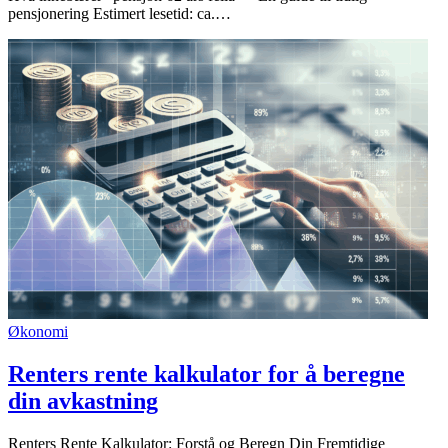
pensjonering Estimert lesetid: ca.…
Økonomi
Renters rente kalkulator for å beregne
din avkastning
Renters Rente Kalkulator: Forstå og Beregn Din Fremtidige