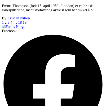
Emma Thompson (født 15. april 1959 i London) er en britisk
skuespillerinne, manusforfatter og aktivist som har rukket å bli…
By
Kristian Nilsen
1
2
3
4
…
18
19
Facebook