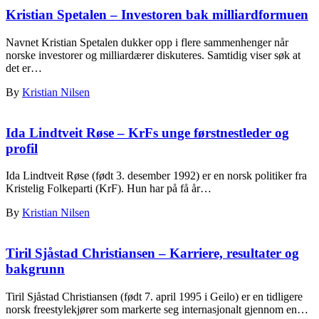
Kristian Spetalen – Investoren bak milliardformuen
Navnet Kristian Spetalen dukker opp i flere sammenhenger når
norske investorer og milliardærer diskuteres. Samtidig viser søk at
det er…
By
Kristian Nilsen
Ida Lindtveit Røse – KrFs unge førstnestleder og
profil
Ida Lindtveit Røse (født 3. desember 1992) er en norsk politiker fra
Kristelig Folkeparti (KrF). Hun har på få år…
By
Kristian Nilsen
Tiril Sjåstad Christiansen – Karriere, resultater og
bakgrunn
Tiril Sjåstad Christiansen (født 7. april 1995 i Geilo) er en tidligere
norsk freestylekjører som markerte seg internasjonalt gjennom en…