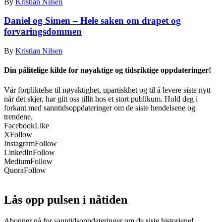
By
Kristian Nilsen
Daniel og Simen – Hele saken om drapet og
forvaringsdommen
By
Kristian Nilsen
Din pålitelige kilde for nøyaktige og tidsriktige oppdateringer!
Vår forpliktelse til nøyaktighet, upartiskhet og til å levere siste nytt
når det skjer, har gitt oss tillit hos et stort publikum. Hold deg i
forkant med sanntidsoppdateringer om de siste hendelsene og
trendene.
Facebook
Like
X
Follow
Instagram
Follow
LinkedIn
Follow
Medium
Follow
Quora
Follow
Lås opp pulsen i nåtiden
Abonner nå for sanntidsoppdateringer om de siste historiene!