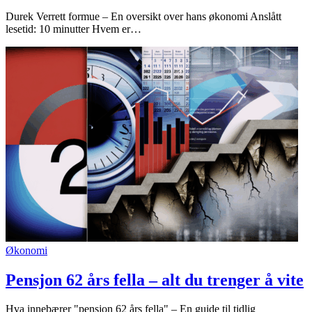
Durek Verrett formue – En oversikt over hans økonomi Anslått
lesetid: 10 minutter Hvem er…
Økonomi
Pensjon 62 års fella – alt du trenger å vite
Hva innebærer "pensjon 62 års fella" – En guide til tidlig