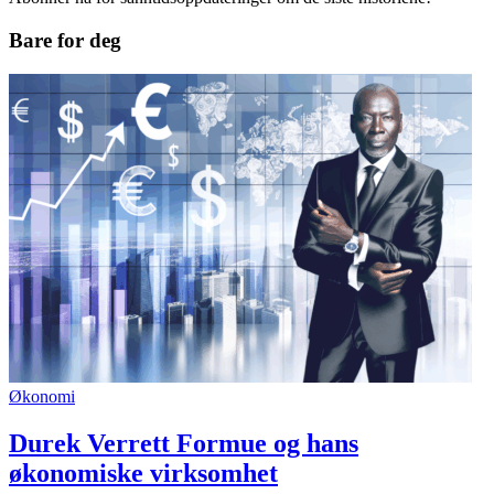
Bare for deg
Økonomi
Durek Verrett Formue og hans
økonomiske virksomhet