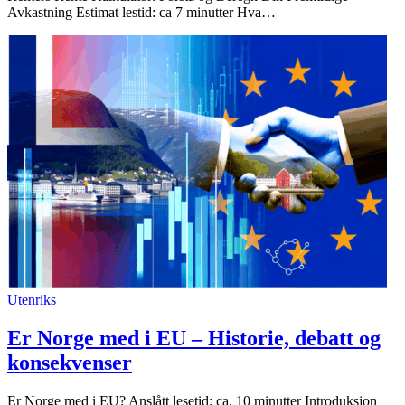
Avkastning Estimat lestid: ca 7 minutter Hva…
Utenriks
Er Norge med i EU – Historie, debatt og
konsekvenser
Er Norge med i EU? Anslått lesetid: ca. 10 minutter Introduksjon